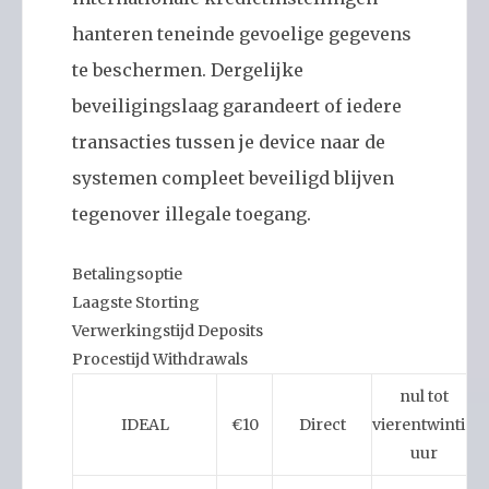
hanteren teneinde gevoelige gegevens
te beschermen. Dergelijke
beveiligingslaag garandeert of iedere
transacties tussen je device naar de
systemen compleet beveiligd blijven
tegenover illegale toegang.
Betalingsoptie
Laagste Storting
Verwerkingstijd Deposits
Procestijd Withdrawals
nul tot
IDEAL
€10
Direct
vierentwintig
uur