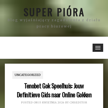
Skip
SUPER PIÓRA
to
content
Blog wyjaśniający zagadnienia z działu
pracy biurowej
Togg
navi
UNCATEGORIZED
Tenobet Gok Speelhuis: Jouw
Definitieve Gids naar Online Gokken
POSTED ON
15 KWIETNIA 2026
BY
CMSEDITOR