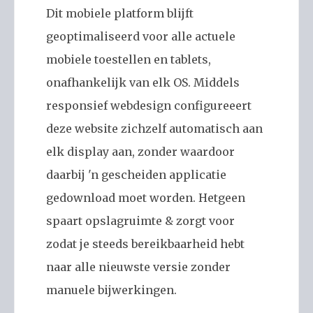
Dit mobiele platform blijft
geoptimaliseerd voor alle actuele
mobiele toestellen en tablets,
onafhankelijk van elk OS. Middels
responsief webdesign configureeert
deze website zichzelf automatisch aan
elk display aan, zonder waardoor
daarbij 'n gescheiden applicatie
gedownload moet worden. Hetgeen
spaart opslagruimte & zorgt voor
zodat je steeds bereikbaarheid hebt
naar alle nieuwste versie zonder
manuele bijwerkingen.