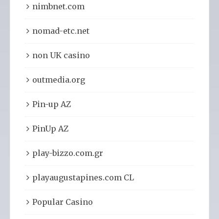
nimbnet.com
nomad-etc.net
non UK casino
outmedia.org
Pin-up AZ
PinUp AZ
play-bizzo.com.gr
playaugustapines.com CL
Popular Casino