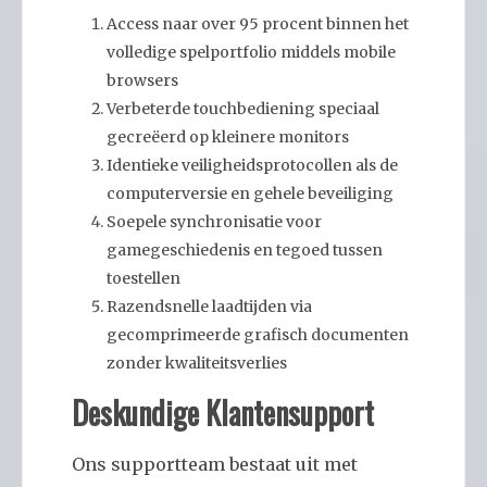
Access naar over 95 procent binnen het
volledige spelportfolio middels mobile
browsers
Verbeterde touchbediening speciaal
gecreëerd op kleinere monitors
Identieke veiligheidsprotocollen als de
computerversie en gehele beveiliging
Soepele synchronisatie voor
gamegeschiedenis en tegoed tussen
toestellen
Razendsnelle laadtijden via
gecomprimeerde grafisch documenten
zonder kwaliteitsverlies
Deskundige Klantensupport
Ons supportteam bestaat uit met