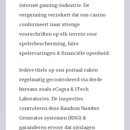
internet gaming-industrie. De
vergunning verzekert dat ons casino
conformeert naar strenge
voorschriften op elk terrein voor
spelerbescherming, faire
spelervaringen & financiële openheid.
Iedere titels op ons portaal raken
regelmatig gecontroleerd via derde
bureaus zoals eCogra & iTech
Laboratories. De inspecties
controleren deze Random Number
Generator systemen (RNG) &
garanderen ervoor dat uitslagen