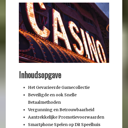
Inhoudsopgave
Het Gevarieerde Gamecollectie
Beveiligde en ook Snelle
Betaalmethoden
Vergunning en Betrouwbaarheid
Aantrekkelijke Promotievoorwaarden
Smartphone Spelen op Dit Speelhuis