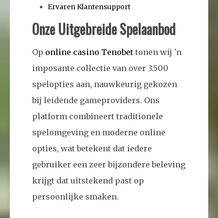
Ervaren Klantensupport
Onze Uitgebreide Spelaanbod
Op
online casino Tenobet
tonen wij 'n
imposante collectie van over 3.500
spelopties aan, nauwkeurig gekozen
bij leidende gameproviders. Ons
platform combineert traditionele
spelomgeving en moderne online
opties, wat betekent dat iedere
gebruiker een zeer bijzondere beleving
krijgt dat uitstekend past op
persoonlijke smaken.