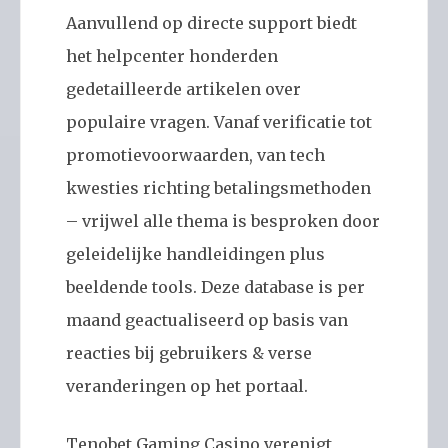
Aanvullend op directe support biedt
het helpcenter honderden
gedetailleerde artikelen over
populaire vragen. Vanaf verificatie tot
promotievoorwaarden, van tech
kwesties richting betalingsmethoden
– vrijwel alle thema is besproken door
geleidelijke handleidingen plus
beeldende tools. Deze database is per
maand geactualiseerd op basis van
reacties bij gebruikers & verse
veranderingen op het portaal.
Tenobet Gaming Casino verenigt