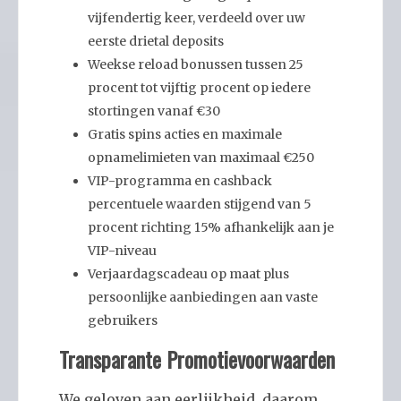
vijfendertig keer, verdeeld over uw
eerste drietal deposits
Weekse reload bonussen tussen 25
procent tot vijftig procent op iedere
stortingen vanaf €30
Gratis spins acties en maximale
opnamelimieten van maximaal €250
VIP-programma en cashback
percentuele waarden stijgend van 5
procent richting 15% afhankelijk aan je
VIP-niveau
Verjaardagscadeau op maat plus
persoonlijke aanbiedingen aan vaste
gebruikers
Transparante Promotievoorwaarden
We geloven aan eerlijkheid, daarom