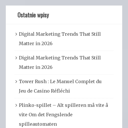
Ostatnie wpisy
Digital Marketing Trends That Still
Matter in 2026
Digital Marketing Trends That Still
Matter in 2026
Tower Rush : Le Manuel Complet du
Jeu de Casino Réfléchi
Plinko-spillet – Alt spilleren må vite å
vite Om det Fengslende
spilleautomaten