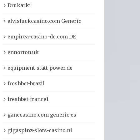
Drukarki
elvisluckcasino.com Generic
empirea-casino-de.com DE
ennorton.uk
equipment-statt-power.de
freshbet-brazil
freshbet-france1
ganecasino.com generic es
gigaspinz-slots-casino.nl