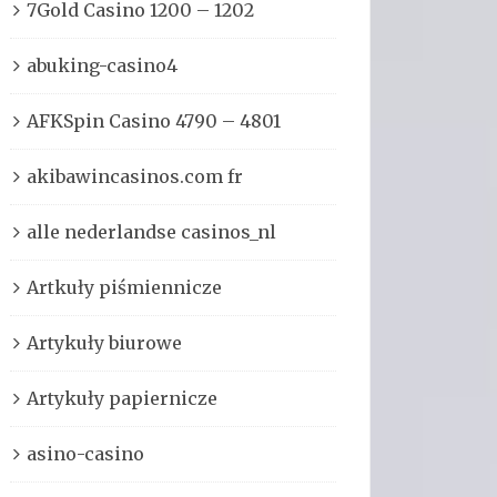
7Gold Casino 1200 – 1202
abuking-casino4
AFKSpin Casino 4790 – 4801
akibawincasinos.com fr
alle nederlandse casinos_nl
Artkuły piśmiennicze
Artykuły biurowe
Artykuły papiernicze
asino-casino