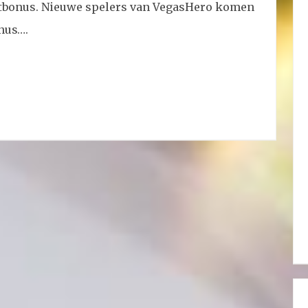
tbonus. Nieuwe spelers van VegasHero komen
nus….