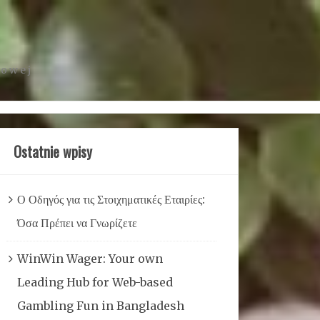
rowej
Ostatnie wpisy
Ο Οδηγός για τις Στοιχηματικές Εταιρίες:
Όσα Πρέπει να Γνωρίζετε
WinWin Wager: Your own
Leading Hub for Web-based
Gambling Fun in Bangladesh