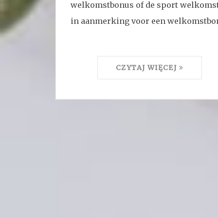
welkomstbonus of de sport welkoms
in aanmerking voor een welkomstbo
CZYTAJ WIĘCEJ