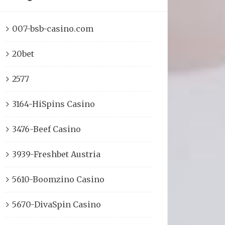
007-bsb-casino.com
20bet
2577
3164-HiSpins Casino
3476-Beef Casino
3939-Freshbet Austria
5610-Boomzino Casino
5670-DivaSpin Casino