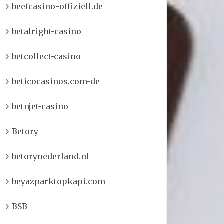
beefcasino-offiziell.de
betalright-casino
betcollect-casino
beticocasinos.com-de
betnjet-casino
Betory
betorynederland.nl
beyazparktopkapi.com
BSB