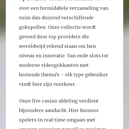
over een formidabele verzameling van
ruim dan duizend verschillende
gokspellen. Onze collectie wordt
gevoed door top providers die
wereldwijd erkend staan om hun
niveau en innovatie. Van oude slots tot
moderne videogokkasten met
boeiende thema’s – elk type gebruiker
vindt hier zijn voorkeur.
Onze live casino afdeling verdient
bijzondere aandacht. Hier kunnen
spelers in real-time omgaan met