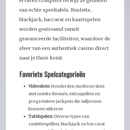
ervaren croupiers terwijl ze genieten
van echte speeltafels. Roulette,
blackjack, baccarat en kaartspelen
worden gestreamd vanuit
geavanceerde faciliteiten, waardoor de
sfeer van een authentiek casino direct
naar je thuis komt.
Favoriete Spelcategorieën
Videoslots:
Honderden moderne slots
met unieke thema’s, extraspellen en
progressieve jackpots die miljoenen
kunnen uitkeren
Tafelspelen:
Diverse types van
roulettespellen, blackjack en baccarat