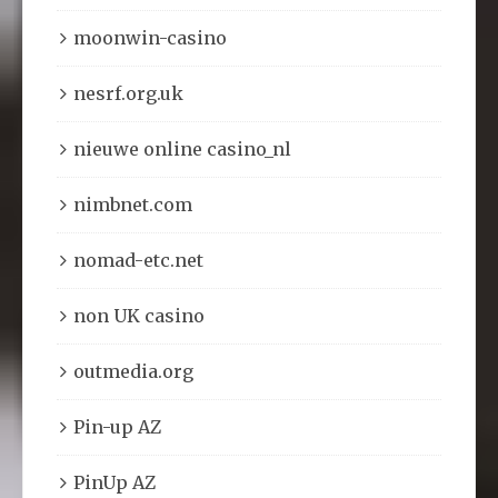
moonwin-casino
nesrf.org.uk
nieuwe online casino_nl
nimbnet.com
nomad-etc.net
non UK casino
outmedia.org
Pin-up AZ
PinUp AZ