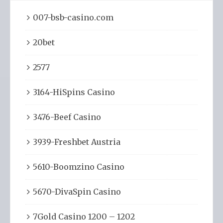
007-bsb-casino.com
20bet
2577
3164-HiSpins Casino
3476-Beef Casino
3939-Freshbet Austria
5610-Boomzino Casino
5670-DivaSpin Casino
7Gold Casino 1200 – 1202