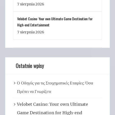
7 sierpnia 2026
Velobet Casino: Your own Ultimate Game Destination for
High-end Entertainment
7 sierpnia 2026
Ostatnie wpisy
Ο Οδηγός για τις Στοιχηματικές Εταιρίες: Όσα
Πρέπει να Γνωρίζετε
Velobet Casino: Your own Ultimate
Game Destination for High-end