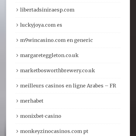
libertadsiniraesp.com
luckyjoya.com es
m9wincasino.com en generic
margareteggleton.co.uk
marketbosworthbrewery.co.uk
meilleurs casinos en ligne Arabes – FR
merhabet
monixbet-casino
monkeyzinocasinos.com pt