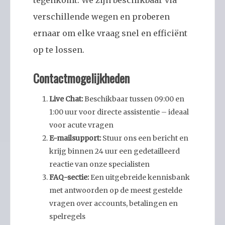
verschillende wegen en proberen
ernaar om elke vraag snel en efficiënt
op te lossen.
Contactmogelijkheden
Live Chat:
Beschikbaar tussen 09:00 en
1:00 uur voor directe assistentie – ideaal
voor acute vragen
E-mailsupport:
Stuur ons een bericht en
krijg binnen 24 uur een gedetailleerd
reactie van onze specialisten
FAQ-sectie:
Een uitgebreide kennisbank
met antwoorden op de meest gestelde
vragen over accounts, betalingen en
spelregels