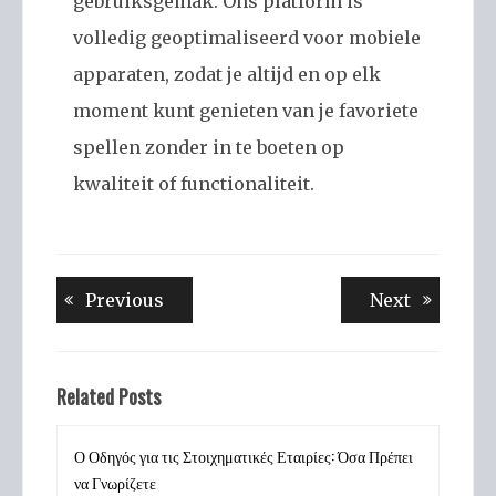
gebruiksgemak. Ons platform is
volledig geoptimaliseerd voor mobiele
apparaten, zodat je altijd en op elk
moment kunt genieten van je favoriete
spellen zonder in te boeten op
kwaliteit of functionaliteit.
Nawigacja
Previous
Next
Previous
Next
post:
post:
wpisu
Related Posts
Ο Οδηγός για τις Στοιχηματικές Εταιρίες: Όσα Πρέπει
να Γνωρίζετε