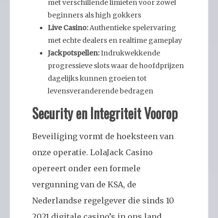
met verschillende limieten voor zowel
beginners als high gokkers
Live Casino:
Authentieke spelervaring
met echte dealers en realtime gameplay
Jackpotspellen:
Indrukwekkende
progressieve slots waar de hoofdprijzen
dagelijks kunnen groeien tot
levensveranderende bedragen
Security en Integriteit Voorop
Beveiliging vormt de hoeksteen van
onze operatie. LolaJack Casino
opereert onder een formele
vergunning van de KSA, de
Nederlandse regelgever die sinds 10
2021 digitale casino’s in ons land