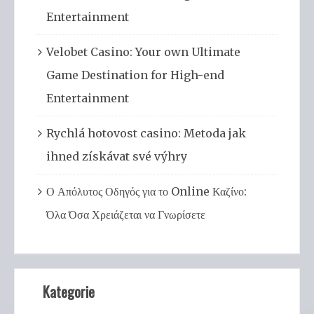
Entertainment
Velobet Casino: Your own Ultimate
Game Destination for High-end
Entertainment
Rychlá hotovost casino: Metoda jak
ihned získávat své výhry
Ο Απόλυτος Οδηγός για το Online Καζίνο:
Όλα Όσα Χρειάζεται να Γνωρίσετε
Kategorie