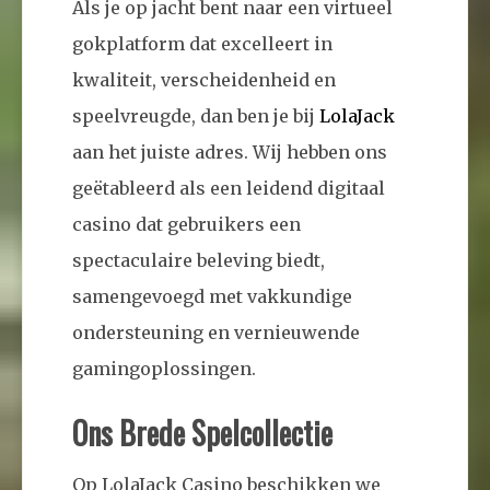
Als je op jacht bent naar een virtueel
gokplatform dat excelleert in
kwaliteit, verscheidenheid en
speelvreugde, dan ben je bij
LolaJack
aan het juiste adres. Wij hebben ons
geëtableerd als een leidend digitaal
casino dat gebruikers een
spectaculaire beleving biedt,
samengevoegd met vakkundige
ondersteuning en vernieuwende
gamingoplossingen.
Ons Brede Spelcollectie
Op LolaJack Casino beschikken we