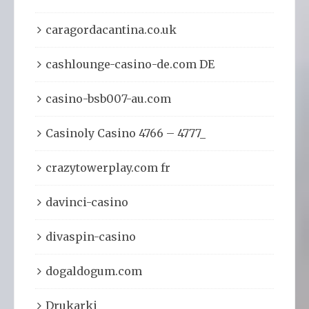
caragordacantina.co.uk
cashlounge-casino-de.com DE
casino-bsb007-au.com
Casinoly Casino 4766 – 4777_
crazytowerplay.com fr
davinci-casino
divaspin-casino
dogaldogum.com
Drukarki