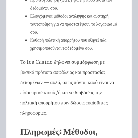
Κρυπτογράφηση (SSL) για την προστασία των
δεδομένων σου.
Ελεγχόμενες μέθοδοι ανάληψης και αυστηρή
ταυτοποίηση για να προστατέψουν το λογαριασμό
σου.
Καθαρή πολιτική απορρήτου που εξηγεί πώς
χρησιμοποιούνται τα δεδομένα σου.
Το Ice Casino δηλώνει συμμόρφωση με
βασικά πρότυπα ασφάλειας και προστασίας
δεδομένων — αλλά, όπως πάντα, καλό είναι να
είσαι προσεκτικός/ή και να διαβάσεις την
πολιτική απορρήτου πριν δώσεις ευαίσθητες
πληροφορίες.
Πληρωμές: Μέθοδοι,