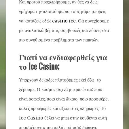
Και προτού προχωρήσουμε, αν θες να δεις
γρήγορα την πλατφόρμα που συζητάμε μπορείς
να κοιτάξεις εδώ:
casino ice
. Θα συνεχίσουμε
με αναλυτικά βήματα, συμβουλές και λύσεις στα
πιο συνηθισμένα προβλήματα των παικτών.
Γιατί να ενδιαφερθείς για
το Ice Casino;
Υπάρχουν δεκάδες πλατφόρμες εκεί έξω, το
ξέρουμε. Ο κόσμος συχνά μπερδεύεται: ποιο
είναι ασφαλές, ποιο είναι δίκαιο, ποιο προσφέρει
καλές προσφορές και αξιόπιστες πληρωμές; Το
Ice Casino θέλει να μπει στην κουβέντα αυτή
προσφέροντας μια απλή πρόταση: διάφανο