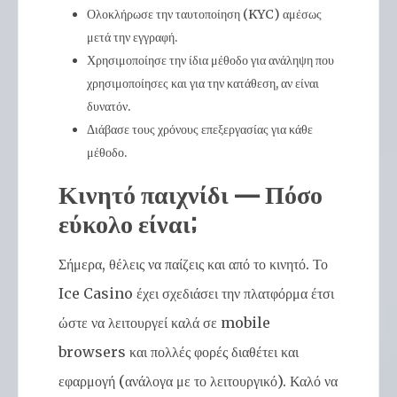
Ολοκλήρωσε την ταυτοποίηση (KYC) αμέσως
μετά την εγγραφή.
Χρησιμοποίησε την ίδια μέθοδο για ανάληψη που
χρησιμοποίησες και για την κατάθεση, αν είναι
δυνατόν.
Διάβασε τους χρόνους επεξεργασίας για κάθε
μέθοδο.
Κινητό παιχνίδι — Πόσο
εύκολο είναι;
Σήμερα, θέλεις να παίζεις και από το κινητό. Το
Ice Casino έχει σχεδιάσει την πλατφόρμα έτσι
ώστε να λειτουργεί καλά σε mobile
browsers και πολλές φορές διαθέτει και
εφαρμογή (ανάλογα με το λειτουργικό). Καλό να