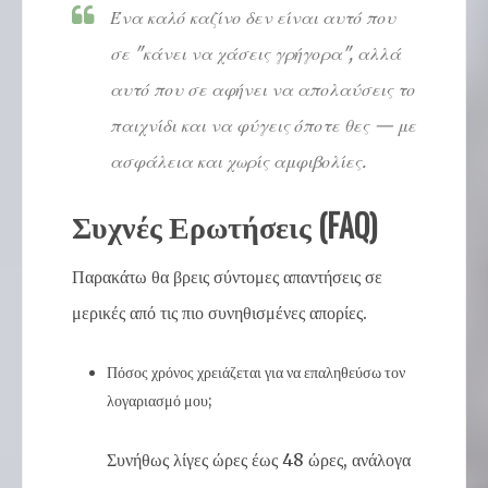
Ένα καλό καζίνο δεν είναι αυτό που
σε "κάνει να χάσεις γρήγορα", αλλά
αυτό που σε αφήνει να απολαύσεις το
παιχνίδι και να φύγεις όποτε θες — με
ασφάλεια και χωρίς αμφιβολίες.
Συχνές Ερωτήσεις (FAQ)
Παρακάτω θα βρεις σύντομες απαντήσεις σε
μερικές από τις πιο συνηθισμένες απορίες.
Πόσος χρόνος χρειάζεται για να επαληθεύσω τον
λογαριασμό μου;
Συνήθως λίγες ώρες έως 48 ώρες, ανάλογα