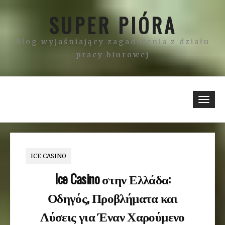
Skip
SUPER PIÓRA
to
content
Blog wyjaśniający zagadnienia z działu
pracy biurowej
Togg
navi
ICE CASINO
Ice Casino στην Ελλάδα:
Οδηγός, Προβλήματα και
Λύσεις για Έναν Χαρούμενο