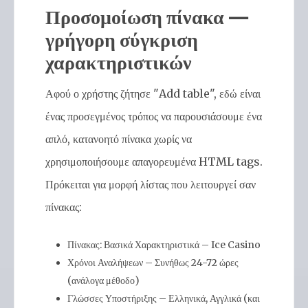
Προσομοίωση πίνακα —
γρήγορη σύγκριση
χαρακτηριστικών
Αφού ο χρήστης ζήτησε "Add table", εδώ είναι
ένας προσεγμένος τρόπος να παρουσιάσουμε ένα
απλό, κατανοητό πίνακα χωρίς να
χρησιμοποιήσουμε απαγορευμένα HTML tags.
Πρόκειται για μορφή λίστας που λειτουργεί σαν
πίνακας:
Πίνακας: Βασικά Χαρακτηριστικά – Ice Casino
Χρόνοι Αναλήψεων – Συνήθως 24-72 ώρες
(ανάλογα μέθοδο)
Γλώσσες Υποστήριξης – Ελληνικά, Αγγλικά (και