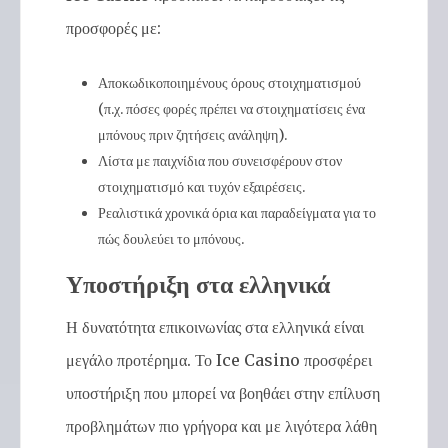
προσφορές με:
Αποκωδικοποιημένους όρους στοιχηματισμού
(π.χ. πόσες φορές πρέπει να στοιχηματίσεις ένα
μπόνους πριν ζητήσεις ανάληψη).
Λίστα με παιχνίδια που συνεισφέρουν στον
στοιχηματισμό και τυχόν εξαιρέσεις.
Ρεαλιστικά χρονικά όρια και παραδείγματα για το
πώς δουλεύει το μπόνους.
Υποστήριξη στα ελληνικά
Η δυνατότητα επικοινωνίας στα ελληνικά είναι
μεγάλο προτέρημα. Το Ice Casino προσφέρει
υποστήριξη που μπορεί να βοηθάει στην επίλυση
προβλημάτων πιο γρήγορα και με λιγότερα λάθη