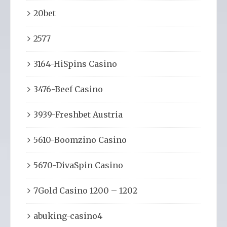
20bet
2577
3164-HiSpins Casino
3476-Beef Casino
3939-Freshbet Austria
5610-Boomzino Casino
5670-DivaSpin Casino
7Gold Casino 1200 – 1202
abuking-casino4