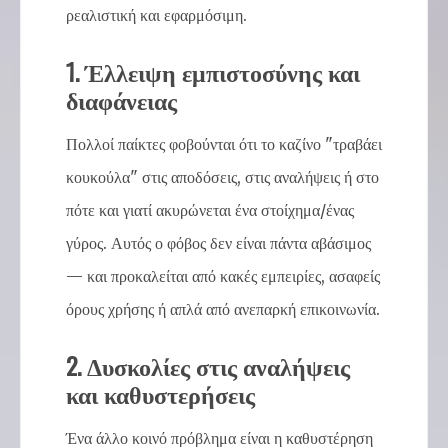
ρεαλιστική και εφαρμόσιμη.
1. Έλλειψη εμπιστοσύνης και
διαφάνειας
Πολλοί παίκτες φοβούνται ότι το καζίνο "τραβάει
κουκούλα" στις αποδόσεις, στις αναλήψεις ή στο
πότε και γιατί ακυρώνεται ένα στοίχημα/ένας
γύρος. Αυτός ο φόβος δεν είναι πάντα αβάσιμος
— και προκαλείται από κακές εμπειρίες, ασαφείς
όρους χρήσης ή απλά από ανεπαρκή επικοινωνία.
2. Δυσκολίες στις αναλήψεις
και καθυστερήσεις
Ένα άλλο κοινό πρόβλημα είναι η καθυστέρηση