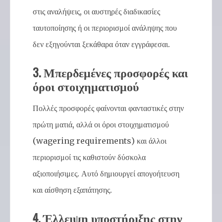
στις αναλήψεις, οι αυστηρές διαδικασίες
ταυτοποίησης ή οι περιορισμοί ανάληψης που
δεν εξηγούνται ξεκάθαρα όταν εγγράφεσαι.
3. Μπερδεμένες προσφορές και
όροι στοιχηματισμού
Πολλές προσφορές φαίνονται φανταστικές στην
πρώτη ματιά, αλλά οι όροι στοιχηματισμού
(wagering requirements) και άλλοι
περιορισμοί τις καθιστούν δύσκολα
αξιοποιήσιμες. Αυτό δημιουργεί απογοήτευση
και αίσθηση εξαπάτησης.
4. Έλλειψη υποστήριξης στην