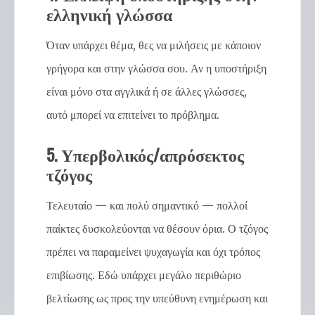
ελληνική γλώσσα
Όταν υπάρχει θέμα, θες να μιλήσεις με κάποιον
γρήγορα και στην γλώσσα σου. Αν η υποστήριξη
είναι μόνο στα αγγλικά ή σε άλλες γλώσσες,
αυτό μπορεί να επιτείνει το πρόβλημα.
5. Υπερβολικός/απρόσεκτος
τζόγος
Τελευταίο — και πολύ σημαντικό — πολλοί
παίκτες δυσκολεύονται να θέσουν όρια. Ο τζόγος
πρέπει να παραμείνει ψυχαγωγία και όχι τρόπος
επιβίωσης. Εδώ υπάρχει μεγάλο περιθώριο
βελτίωσης ως προς την υπεύθυνη ενημέρωση και