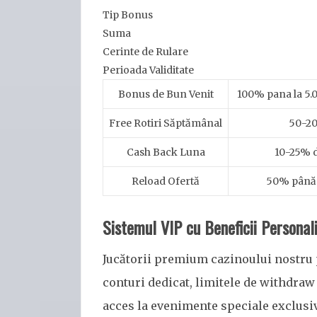
Tip Bonus
Suma
Cerinte de Rulare
Perioada Validitate
Bonus de Bun Venit
100% pana la 5.
Free Rotiri Săptămânal
50-20
Cash Back Luna
10-25% d
Reload Ofertă
50% până 
Sistemul VIP cu Beneficii Personal
Jucătorii premium cazinoului nostru
conturi dedicat, limitele de withdra
acces la evenimente speciale exclusiv