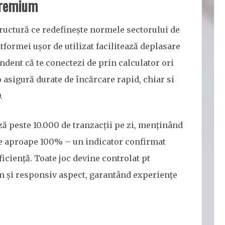
Premium
tructură ce redefinește normele sectorului de
tformei ușor de utilizat facilitează deplasare
endent că te conectezi de prin calculator ori
 asigură durate de încărcare rapid, chiar si
.
ă peste 10.000 de tranzacții pe zi, menținând
de aproape 100% – un indicator confirmat
ficiență. Toate joc devine controlat pt
 și responsiv aspect, garantând experiențe