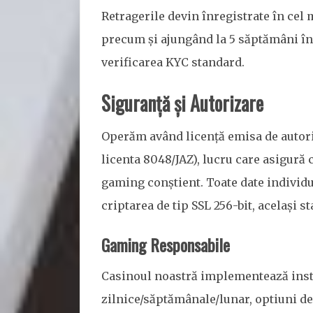
Retragerile devin înregistrate în cel 
precum și ajungând la 5 săptămâni în
verificarea KYC standard.
Siguranță și Autorizare
Operăm având licență emisa de autori
licenta 8048/JAZ), lucru care asigură 
gaming conștient. Toate date individu
criptarea de tip SSL 256-bit, același st
Gaming Responsabile
Casinoul noastră implementează inst
zilnice/săptămânale/lunar, optiuni 