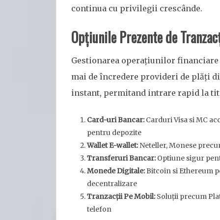
continua cu privilegii crescânde.
Opțiunile Prezente de Tranzac
Gestionarea operațiunilor financiare 
mai de încredere provideri de plăți di
instant, permitand intrare rapid la tit
Card-uri Bancar:
Carduri Visa si MC acc
pentru depozite
Wallet E-wallet:
Neteller, Monese precum
Transferuri Bancar:
Optiune sigur pent
Monede Digitale:
Bitcoin si Ethereum pe
decentralizare
Tranzacții Pe Mobil:
Soluții precum Pla
telefon