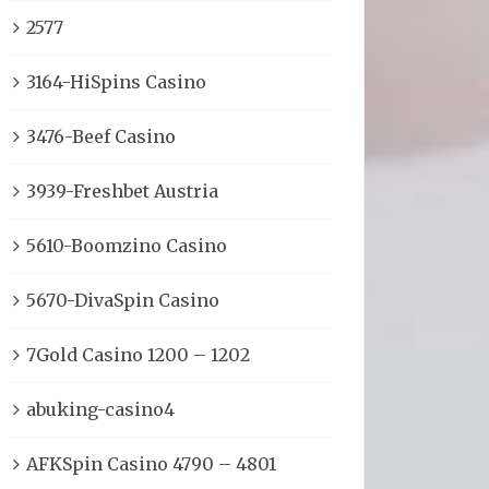
2577
3164-HiSpins Casino
3476-Beef Casino
3939-Freshbet Austria
5610-Boomzino Casino
5670-DivaSpin Casino
7Gold Casino 1200 – 1202
abuking-casino4
AFKSpin Casino 4790 – 4801