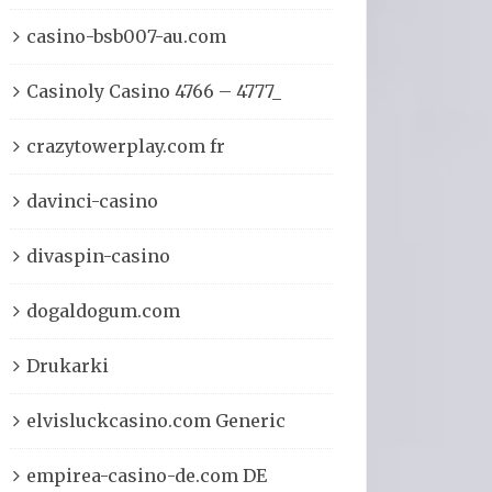
casino-bsb007-au.com
Casinoly Casino 4766 – 4777_
crazytowerplay.com fr
davinci-casino
divaspin-casino
dogaldogum.com
Drukarki
elvisluckcasino.com Generic
empirea-casino-de.com DE