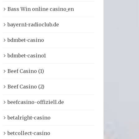
Bass Win online casino_en
bayern1-radioclub.de
bdmbet-casino
bdmbet-casino1
Beef Casino (1)
Beef Casino (2)
beefcasino-offiziell.de
betalright-casino
betcollect-casino