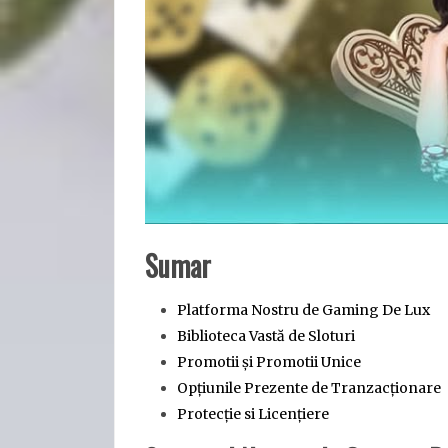
Sumar
Platforma Nostru de Gaming De Lux
Biblioteca Vastă de Sloturi
Promotii și Promotii Unice
Opțiunile Prezente de Tranzacționare
Protecție si Licențiere