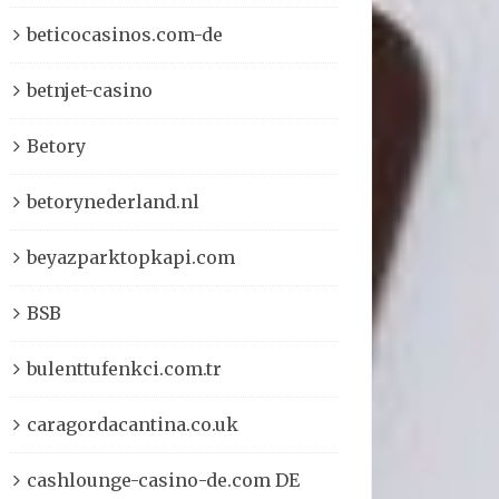
beticocasinos.com-de
betnjet-casino
Betory
betorynederland.nl
beyazparktopkapi.com
BSB
bulenttufenkci.com.tr
caragordacantina.co.uk
cashlounge-casino-de.com DE