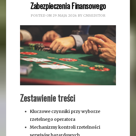
Zabezpieczenia Finansowego
POSTED ON
29 MAJA 2026
BY
CMSEDITOR
Zestawienie treści
Kluczowe czynniki przy wyborze
rzetelnego operatora
Mechanizmy kontroli rzetelności
serwisów hazardowych