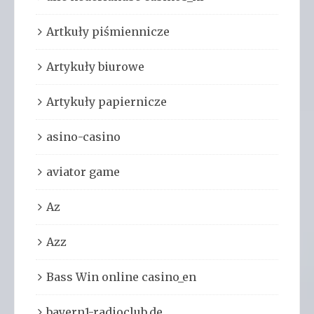
Artkuły piśmiennicze
Artykuły biurowe
Artykuły papiernicze
asino-casino
aviator game
Az
Azz
Bass Win online casino_en
bayern1-radioclub.de