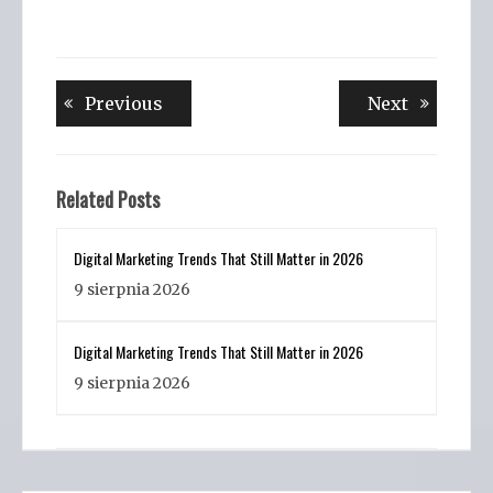
Nawigacja
Previous
Next
Previous
Next
post:
post:
wpisu
Related Posts
Digital Marketing Trends That Still Matter in 2026
9 sierpnia 2026
Digital Marketing Trends That Still Matter in 2026
9 sierpnia 2026