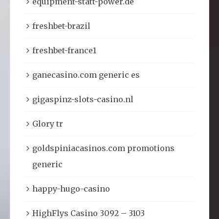
equipment-statt-power.de
freshbet-brazil
freshbet-france1
ganecasino.com generic es
gigaspinz-slots-casino.nl
Glory tr
goldspiniacasinos.com promotions
generic
happy-hugo-casino
HighFlys Casino 3092 – 3103