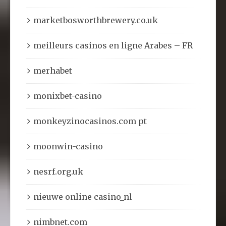
marketbosworthbrewery.co.uk
meilleurs casinos en ligne Arabes – FR
merhabet
monixbet-casino
monkeyzinocasinos.com pt
moonwin-casino
nesrf.org.uk
nieuwe online casino_nl
nimbnet.com