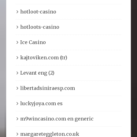
hotloot-casino
hotloots-casino
Ice Casino
kajtoviken.com (tr)
Levant eng (2)
libertadsiniraesp.com
luckyjoya.com es
m9wincasino.com en generic
margareteggleton.co.uk