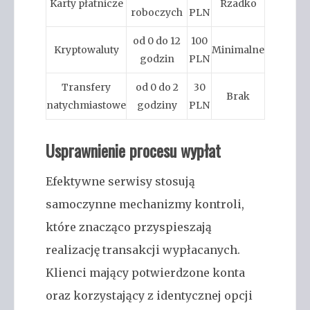
Karty płatnicze
Rzadko
roboczych
PLN
od 0 do 12
100
Kryptowaluty
Minimalne
godzin
PLN
Transfery
od 0 do 2
30
Brak
natychmiastowe
godziny
PLN
Usprawnienie procesu wypłat
Efektywne serwisy stosują
samoczynne mechanizmy kontroli,
które znacząco przyspieszają
realizację transakcji wypłacanych.
Klienci mający potwierdzone konta
oraz korzystający z identycznej opcji