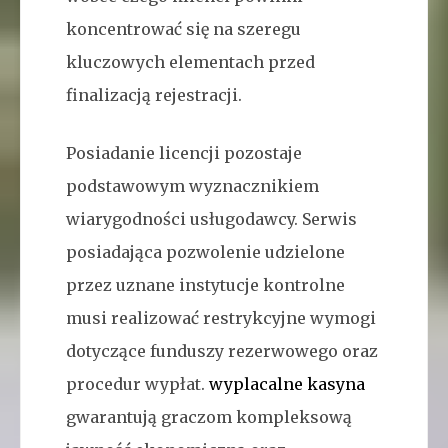
koncentrować się na szeregu
kluczowych elementach przed
finalizacją rejestracji.
Posiadanie licencji pozostaje
podstawowym wyznacznikiem
wiarygodności usługodawcy. Serwis
posiadająca pozwolenie udzielone
przez uznane instytucje kontrolne
musi realizować restrykcyjne wymogi
dotyczące funduszy rezerwowego oraz
procedur wypłat.
wyplacalne kasyna
gwarantują graczom kompleksową