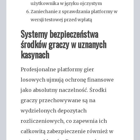
użytkownika w języku ojczystym
Zaniechanie z sprawdzania platformy w
wersji testowej przed wpłatą
Systemy bezpieczeństwa
środków graczy w uznanych
kasynach
Profesjonalne platformy gier
losowych ujmują ochronę finansowe
jako absolutny naczelność. Środki
graczy przechowywane są na
wydzielonych depozytach
rozliczeniowych, co zapewnia ich
całkowitą zabezpieczenie również w