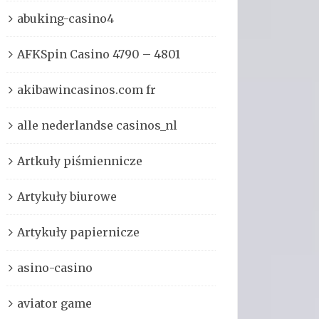
abuking-casino4
AFKSpin Casino 4790 – 4801
akibawincasinos.com fr
alle nederlandse casinos_nl
Artkuły piśmiennicze
Artykuły biurowe
Artykuły papiernicze
asino-casino
aviator game