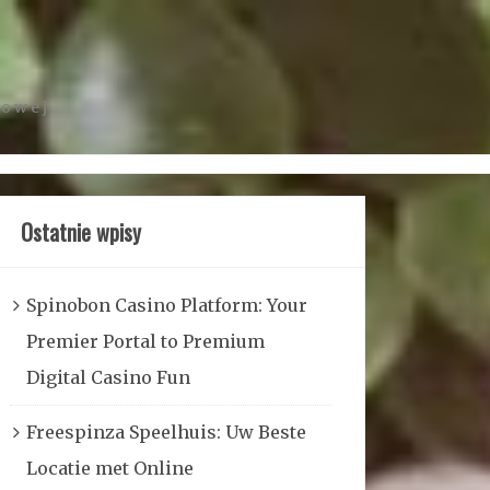
rowej
Ostatnie wpisy
Spinobon Casino Platform: Your
Premier Portal to Premium
Digital Casino Fun
Freespinza Speelhuis: Uw Beste
Locatie met Online