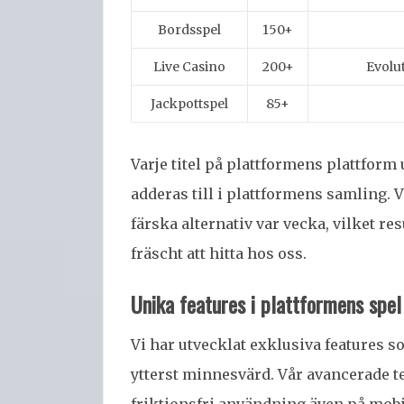
Bordsspel
150+
Live Casino
200+
Evolu
Jackpottspel
85+
Varje titel på plattformens plattform
adderas till i plattformens samling. 
färska alternativ var vecka, vilket res
fräscht att hitta hos oss.
Unika features i plattformens spel
Vi har utvecklat exklusiva features s
ytterst minnesvärd. Vår avancerade te