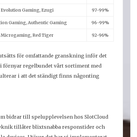
Evolution Gaming, Ezugi
97-99%
tion Gaming, Authentic Gaming
96-99%
Microgaming, Red Tiger
92-96%
 utsätts för omfattande granskning inför det
Vi förnyar regelbundet vårt sortiment med
ulterar i att det ständigt finns någonting
om bidrar till spelupplevelsen hos SlotCloud
knik tillåter blixtsnabba responstider och