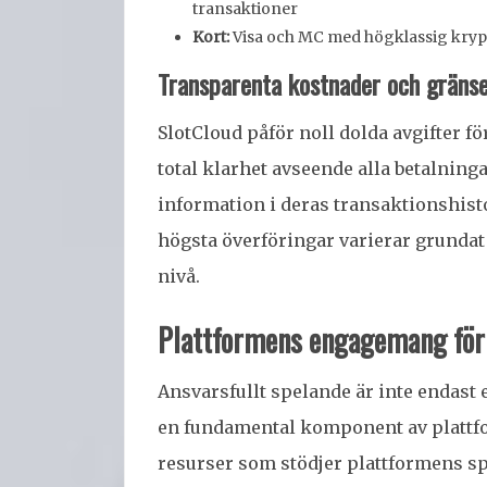
transaktioner
Kort:
Visa och MC med högklassig krypt
Transparenta kostnader och gräns
SlotCloud påför noll dolda avgifter fö
total klarhet avseende alla betalning
information i deras transaktionshist
högsta överföringar varierar grundat
nivå.
Plattformens engagemang för 
Ansvarsfullt spelande är inte endast 
en fundamental komponent av plattfo
resurser som stödjer plattformens sp