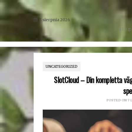
Skip
to
content
8 sierpnia 2026
Blog
UNCATEGORIZED
SlotCloud – Din kompletta väg
spe
POSTED ON
7 