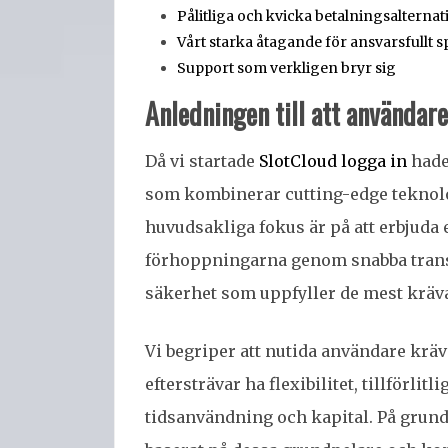
Pålitliga och kvicka betalningsalternat
Vårt starka åtagande för ansvarsfullt 
Support som verkligen bryr sig
Anledningen till att användare
Då vi startade
SlotCloud logga in
hade 
som kombinerar cutting-edge teknolo
huvudsakliga fokus är på att erbjuda
förhoppningarna genom snabba transa
säkerhet som uppfyller de mest krä
Vi begriper att nutida användare krä
eftersträvar ha flexibilitet, tillförli
tidsanvändning och kapital. På grund 