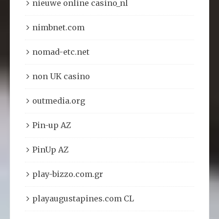
nieuwe online casino_nl
nimbnet.com
nomad-etc.net
non UK casino
outmedia.org
Pin-up AZ
PinUp AZ
play-bizzo.com.gr
playaugustapines.com CL