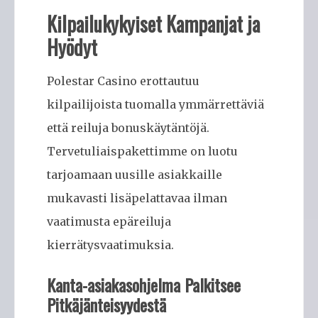
Kilpailukykyiset Kampanjat ja
Hyödyt
Polestar Casino erottautuu
kilpailijoista tuomalla ymmärrettäviä
että reiluja bonuskäytäntöjä.
Tervetuliaispakettimme on luotu
tarjoamaan uusille asiakkaille
mukavasti lisäpelattavaa ilman
vaatimusta epäreiluja
kierrätysvaatimuksia.
Kanta-asiakasohjelma Palkitsee
Pitkäjänteisyydestä