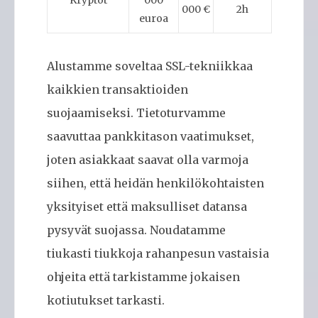
000 €
2h
euroa
Alustamme soveltaa SSL-tekniikkaa
kaikkien transaktioiden
suojaamiseksi. Tietoturvamme
saavuttaa pankkitason vaatimukset,
joten asiakkaat saavat olla varmoja
siihen, että heidän henkilökohtaisten
yksityiset että maksulliset datansa
pysyvät suojassa. Noudatamme
tiukasti tiukkoja rahanpesun vastaisia
ohjeita että tarkistamme jokaisen
kotiutukset tarkasti.