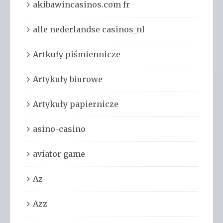
akibawincasinos.com fr
alle nederlandse casinos_nl
Artkuły piśmiennicze
Artykuły biurowe
Artykuły papiernicze
asino-casino
aviator game
Az
Azz