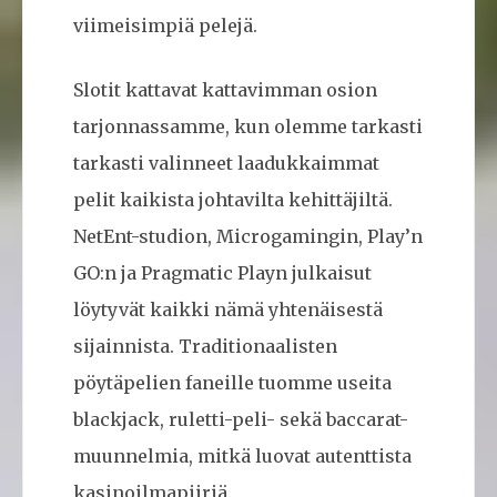
viimeisimpiä pelejä.
Slotit kattavat kattavimman osion
tarjonnassamme, kun olemme tarkasti
tarkasti valinneet laadukkaimmat
pelit kaikista johtavilta kehittäjiltä.
NetEnt-studion, Microgamingin, Play’n
GO:n ja Pragmatic Playn julkaisut
löytyvät kaikki nämä yhtenäisestä
sijainnista. Traditionaalisten
pöytäpelien faneille tuomme useita
blackjack, ruletti-peli- sekä baccarat-
muunnelmia, mitkä luovat autenttista
kasinoilmapiiriä.