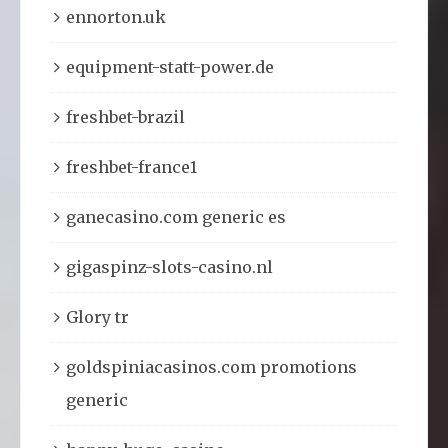
ennorton.uk
equipment-statt-power.de
freshbet-brazil
freshbet-france1
ganecasino.com generic es
gigaspinz-slots-casino.nl
Glory tr
goldspiniacasinos.com promotions
generic