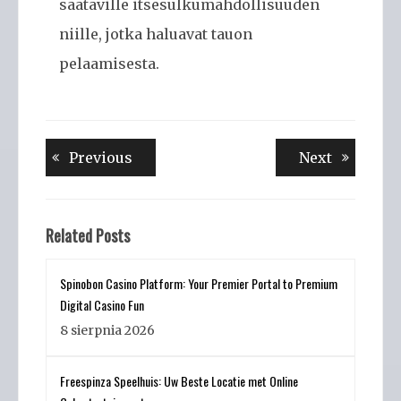
saataville itsesulkumahdollisuuden
niille, jotka haluavat tauon
pelaamisesta.
Nawigacja
Previous
Next
Previous
Next
post:
post:
wpisu
Related Posts
Spinobon Casino Platform: Your Premier Portal to Premium
Digital Casino Fun
8 sierpnia 2026
Freespinza Speelhuis: Uw Beste Locatie met Online