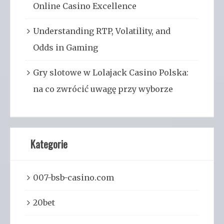
Online Casino Excellence
Understanding RTP, Volatility, and
Odds in Gaming
Gry slotowe w Lolajack Casino Polska:
na co zwrócić uwagę przy wyborze
Kategorie
007-bsb-casino.com
20bet