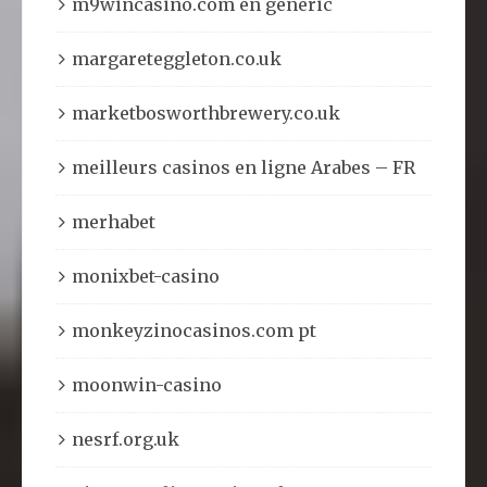
m9wincasino.com en generic
margareteggleton.co.uk
marketbosworthbrewery.co.uk
meilleurs casinos en ligne Arabes – FR
merhabet
monixbet-casino
monkeyzinocasinos.com pt
moonwin-casino
nesrf.org.uk