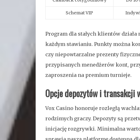
Cashback cotygodniowy
Do 10
Schemat VIP
Indyw
Program dla stałych klientów działa n
każdym stawianiu. Punkty można kon
czy niepowtarzalne prezenty fizyczn
przypisanych menedżerów kont, prz
zaproszenia na premium turnieje.
Opcje depozytów i transakcji
Vox Casino honoruje rozległą wachl
rodzimych graczy. Depozyty są przet
inicjację rozgrywki. Minimalna warto
sprawia naszą platformę dostępną d