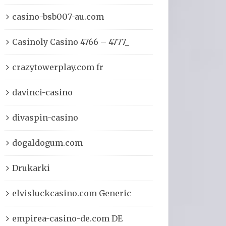
casino-bsb007-au.com
Casinoly Casino 4766 – 4777_
crazytowerplay.com fr
davinci-casino
divaspin-casino
dogaldogum.com
Drukarki
elvisluckcasino.com Generic
empirea-casino-de.com DE