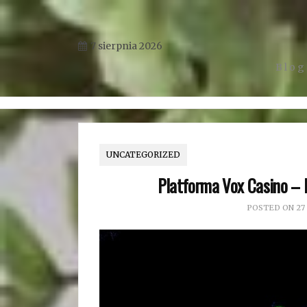
Skip
to
content
7 sierpnia 2026
Blog
UNCATEGORIZED
Platforma Vox Casino –
POSTED ON
27