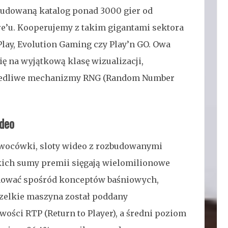
budowaną katalog ponad 3000 gier od
’u. Kooperujemy z takim gigantami sektora
lay, Evolution Gaming czy Play’n GO. Owa
ę na wyjątkową klasę wizualizacji,
wiedliwe mechanizmy RNG (Random Number
deo
owocówki, sloty wideo z rozbudowanymi
akich sumy premii sięgają wielomilionowe
nować spośród konceptów baśniowych,
szelkie maszyna został poddany
ości RTP (Return to Player), a średni poziom