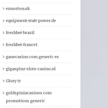
ennorton.uk
equipment-statt-power.de
freshbet-brazil
freshbet-france1
ganecasino.com generic es
gigaspinz-slots-casino.nl
Glory tr
goldspiniacasinos.com
promotions generic