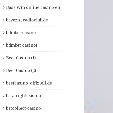
Bass Win online casino_en
bayern1-radioclub.de
bdmbet-casino
bdmbet-casino1
Beef Casino (1)
Beef Casino (2)
beefcasino-offiziell.de
betalright-casino
betcollect-casino