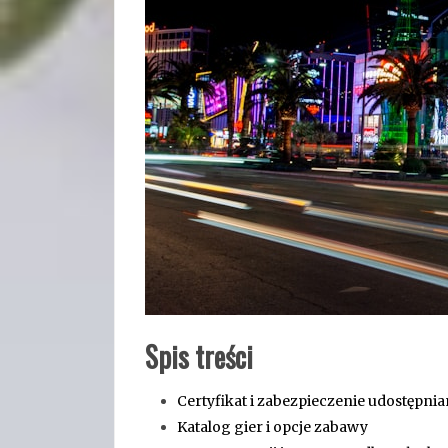
Spis treści
Certyfikat i zabezpieczenie udostępnia
Katalog gier i opcje zabawy