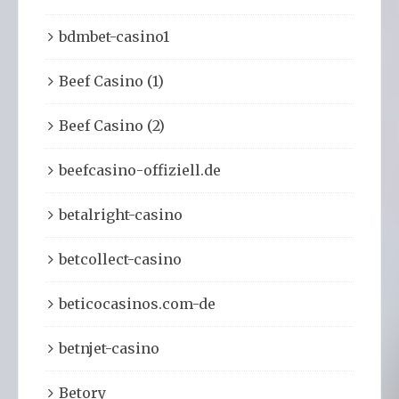
bdmbet-casino1
Beef Casino (1)
Beef Casino (2)
beefcasino-offiziell.de
betalright-casino
betcollect-casino
beticocasinos.com-de
betnjet-casino
Betory