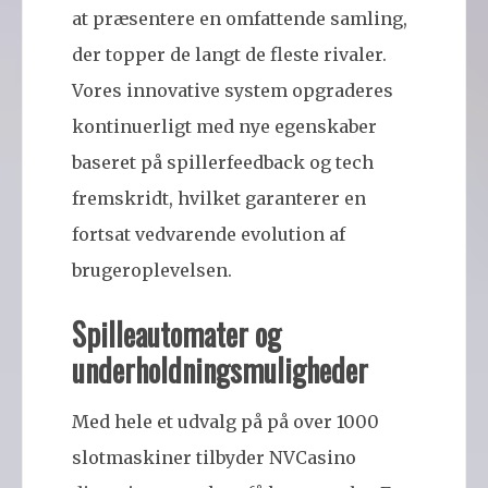
at præsentere en omfattende samling,
der topper de langt de fleste rivaler.
Vores innovative system opgraderes
kontinuerligt med nye egenskaber
baseret på spillerfeedback og tech
fremskridt, hvilket garanterer en
fortsat vedvarende evolution af
brugeroplevelsen.
Spilleautomater og
underholdningsmuligheder
Med hele et udvalg på på over 1000
slotmaskiner tilbyder NVCasino