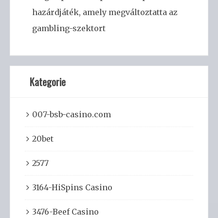
hazárdjáték, amely megváltoztatta az
gambling-szektort
Kategorie
007-bsb-casino.com
20bet
2577
3164-HiSpins Casino
3476-Beef Casino