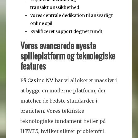
transaktionssikkerhed
Vores centrale dedikation til ansvarligt
online spil
Kvalificeret support døgnet rundt
Vores avancerede nyeste
spilleplatform og teknologiske
features
På
Casino NV
har vi allokeret massivt i
at bygge en moderne platform, der
matcher de bedste standarder i
branchen. Vores tekniske
teknologiske fundament hviler på
HTML5, hvilket sikrer problemfri