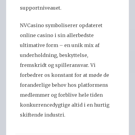
supportniveauet.
NVCasino symboliserer opdateret
online casino i sin allerbedste
ultimative form – en unik mix af
underholdning, beskyttelse,
fremskridt og spilleransvar. Vi
forbedrer os konstant for at møde de
foranderlige behov hos platformens
medlemmer og forblive hele tiden
konkurrencedygtige altid i en hurtig
skiftende industri.