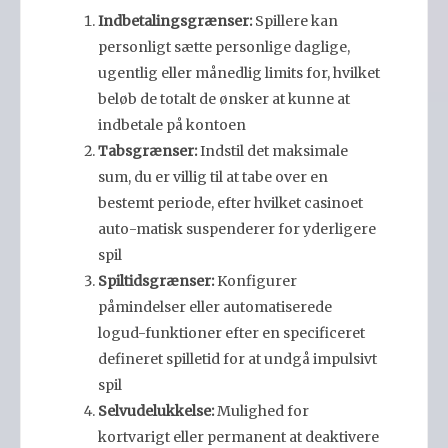
Indbetalingsgrænser:
Spillere kan
personligt sætte personlige daglige,
ugentlig eller månedlig limits for, hvilket
beløb de totalt de ønsker at kunne at
indbetale på kontoen
Tabsgrænser:
Indstil det maksimale
sum, du er villig til at tabe over en
bestemt periode, efter hvilket casinoet
auto-matisk suspenderer for yderligere
spil
Spiltidsgrænser:
Konfigurer
påmindelser eller automatiserede
logud-funktioner efter en specificeret
defineret spilletid for at undgå impulsivt
spil
Selvudelukkelse:
Mulighed for
kortvarigt eller permanent at deaktivere