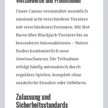
Wettbewerbe und Promotionen
Unser Casino veranstaltet monatlich
minimal acht verschiedene Turniere
mit verschiedenen Formaten. Mit Slot-
Races über Blackjack-Turniere bis zu
besonderen Saisonaktionen – Nutzer
finden kontinuierlich neue
Gewinnchancen. Die Teilnahme
erfolgt häufig automatisch durch
reguläres Spielen, komplett ohne
zusätzliche Einsätze oder Gebühren.
Zulassung und
Sicherheitsstandards