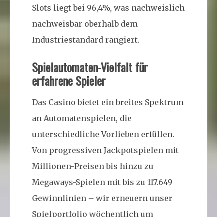
Slots liegt bei 96,4%, was nachweislich
nachweisbar oberhalb dem
Industriestandard rangiert.
Spielautomaten-Vielfalt für
erfahrene Spieler
Das Casino bietet ein breites Spektrum
an Automatenspielen, die
unterschiedliche Vorlieben erfüllen.
Von progressiven Jackpotspielen mit
Millionen-Preisen bis hinzu zu
Megaways-Spielen mit bis zu 117.649
Gewinnlinien – wir erneuern unser
Spielportfolio wöchentlich um