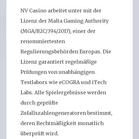
NV Casino arbeitet unter mit der
Lizenz der Malta Gaming Authority
(MGA/B2C/394/2017), einer der
renommiertesten
Regulierungsbehörden Europas. Die
Lizenz garantiert regelmäßige
Prüfungen von unabhängigen
Testlabors wie eCOGRA und iTech
Labs. Alle Spielergebnisse werden
durch geprüfte
Zufallszahlengeneratoren bestimmt,
deren Rechtmäßigkeit monatlich
überprüft wird.