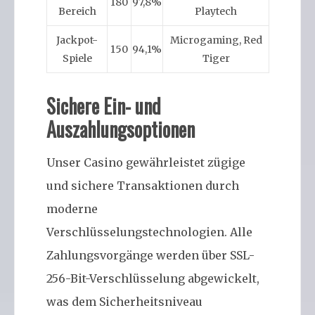
180
97,8%
Bereich
Playtech
Jackpot-
Microgaming, Red
150
94,1%
Spiele
Tiger
Sichere Ein- und
Auszahlungsoptionen
Unser Casino gewährleistet zügige
und sichere Transaktionen durch
moderne
Verschlüsselungstechnologien. Alle
Zahlungsvorgänge werden über SSL-
256-Bit-Verschlüsselung abgewickelt,
was dem Sicherheitsniveau