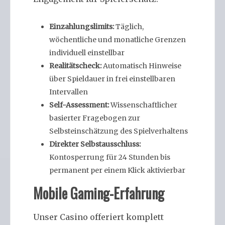
Einzahlungslimits:
Täglich,
wöchentliche und monatliche Grenzen
individuell einstellbar
Realitätscheck:
Automatisch Hinweise
über Spieldauer in frei einstellbaren
Intervallen
Self-Assessment:
Wissenschaftlicher
basierter Fragebogen zur
Selbsteinschätzung des Spielverhaltens
Direkter Selbstausschluss:
Kontosperrung für 24 Stunden bis
permanent per einem Klick aktivierbar
Mobile Gaming-Erfahrung
Unser Casino offeriert komplett