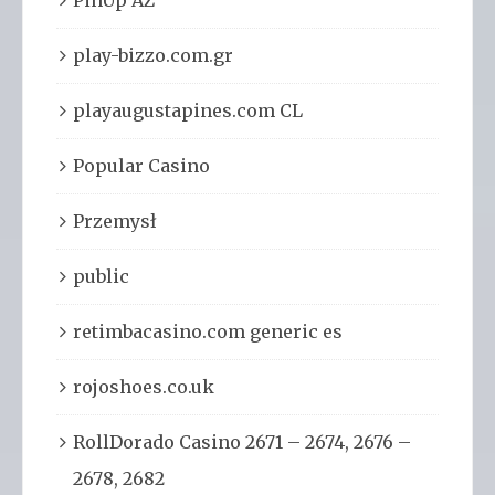
play-bizzo.com.gr
playaugustapines.com CL
Popular Casino
Przemysł
public
retimbacasino.com generic es
rojoshoes.co.uk
RollDorado Casino 2671 – 2674, 2676 –
2678, 2682