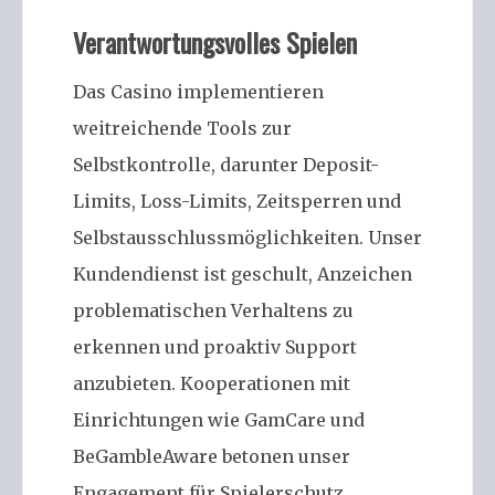
Verantwortungsvolles Spielen
Das Casino implementieren
weitreichende Tools zur
Selbstkontrolle, darunter Deposit-
Limits, Loss-Limits, Zeitsperren und
Selbstausschlussmöglichkeiten. Unser
Kundendienst ist geschult, Anzeichen
problematischen Verhaltens zu
erkennen und proaktiv Support
anzubieten. Kooperationen mit
Einrichtungen wie GamCare und
BeGambleAware betonen unser
Engagement für Spielerschutz.