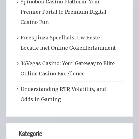
Spinobon Casino Platform: Your
Premier Portal to Premium Digital
Casino Fun
Freespinza Speelhuis: Uw Beste
Locatie met Online Gokentertainment
36Vegas Casino: Your Gateway to Elite
Online Casino Excellence
Understanding RTP, Volatility, and
Odds in Gaming
Kategorie