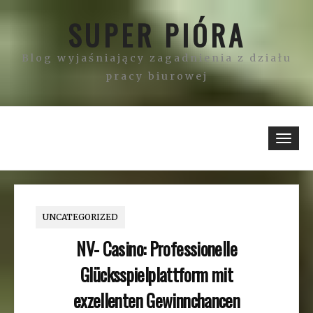
Skip
SUPER PIÓRA
to
content
Blog wyjaśniający zagadnienia z działu
pracy biurowej
Togg
navi
UNCATEGORIZED
NV- Casino: Professionelle
Glücksspielplattform mit
exzellenten Gewinnchancen