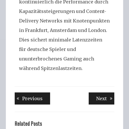
kontinuierlich die Performance durch
Kapazitätssteigerungen und Content-
Delivery Networks mit Knotenpunkten
in Frankfurt, Amsterdam und London.
Dies sichert minimale Latenzzeiten
für deutsche Spieler und
ununterbrochenes Gaming auch
während Spitzenlastzeiten.
Nawigacja
Previous
Next
Previous
Next
post:
post:
wpisu
Related Posts