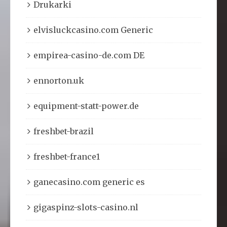
Drukarki
elvisluckcasino.com Generic
empirea-casino-de.com DE
ennorton.uk
equipment-statt-power.de
freshbet-brazil
freshbet-france1
ganecasino.com generic es
gigaspinz-slots-casino.nl