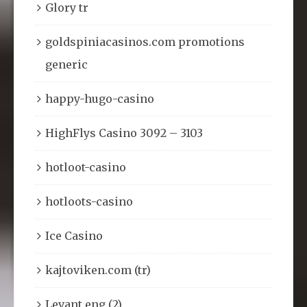
Glory tr
goldspiniacasinos.com promotions
generic
happy-hugo-casino
HighFlys Casino 3092 – 3103
hotloot-casino
hotloots-casino
Ice Casino
kajtoviken.com (tr)
Levant eng (2)