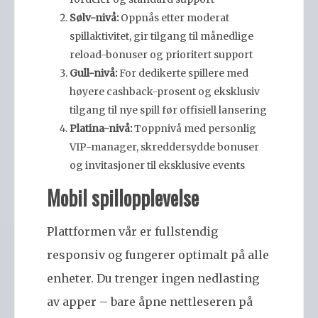
Sølv-nivå:
Oppnås etter moderat
spillaktivitet, gir tilgang til månedlige
reload-bonuser og prioritert support
Gull-nivå:
For dedikerte spillere med
høyere cashback-prosent og eksklusiv
tilgang til nye spill før offisiell lansering
Platina-nivå:
Toppnivå med personlig
VIP-manager, skreddersydde bonuser
og invitasjoner til eksklusive events
Mobil spillopplevelse
Plattformen vår er fullstendig
responsiv og fungerer optimalt på alle
enheter. Du trenger ingen nedlasting
av apper – bare åpne nettleseren på