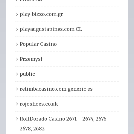
play-bizzo.com.gr
playaugustapines.com CL
Popular Casino
Przemysł
public
retimbacasino.com generic es
rojoshoes.co.uk
RollDorado Casino 2671 – 2674, 2676 –
2678, 2682