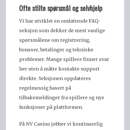
Ofte stilte spørsmål og selvhjelp
Vi har utviklet en omfattende FAQ-
seksjon som dekker de mest vanlige
spørsmålene om registrering,
bonuser, betalinger og tekniske
problemer. Mange spillere finner svar
her uten å måtte kontakte support
direkte. Seksjonen oppdateres
regelmessig basert på
tilbakemeldinger fra spillere og nye
funksjoner på plattformen.
På NV Casino jobber vi kontinuerlig