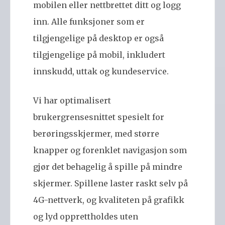
mobilen eller nettbrettet ditt og logg
inn. Alle funksjoner som er
tilgjengelige på desktop er også
tilgjengelige på mobil, inkludert
innskudd, uttak og kundeservice.
Vi har optimalisert
brukergrensesnittet spesielt for
berøringsskjermer, med større
knapper og forenklet navigasjon som
gjør det behagelig å spille på mindre
skjermer. Spillene laster raskt selv på
4G-nettverk, og kvaliteten på grafikk
og lyd opprettholdes uten