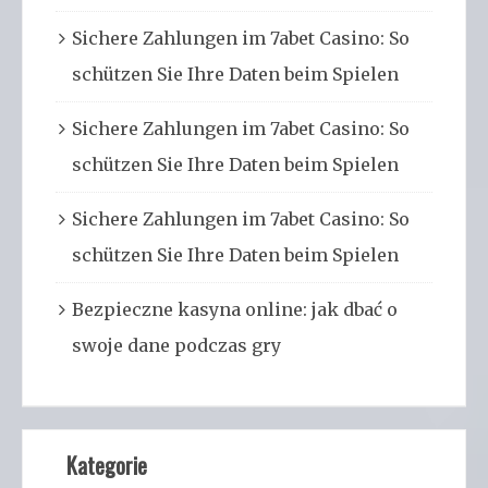
Sichere Zahlungen im 7abet Casino: So
schützen Sie Ihre Daten beim Spielen
Sichere Zahlungen im 7abet Casino: So
schützen Sie Ihre Daten beim Spielen
Sichere Zahlungen im 7abet Casino: So
schützen Sie Ihre Daten beim Spielen
Bezpieczne kasyna online: jak dbać o
swoje dane podczas gry
Kategorie