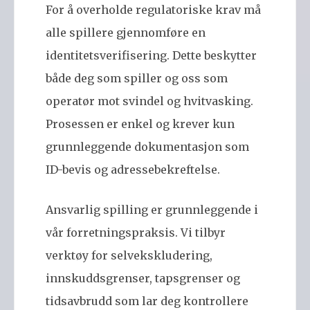
For å overholde regulatoriske krav må
alle spillere gjennomføre en
identitetsverifisering. Dette beskytter
både deg som spiller og oss som
operatør mot svindel og hvitvasking.
Prosessen er enkel og krever kun
grunnleggende dokumentasjon som
ID-bevis og adressebekreftelse.
Ansvarlig spilling er grunnleggende i
vår forretningspraksis. Vi tilbyr
verktøy for selvekskludering,
innskuddsgrenser, tapsgrenser og
tidsavbrudd som lar deg kontrollere