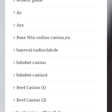
Az
Azz
Bass Win online casino_en
bayern1-radioclub.de
bdmbet-casino
bdmbet-casino1
Beef Casino (1)
Beef Casino (2)