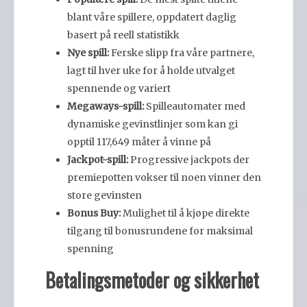
blant våre spillere, oppdatert daglig
basert på reell statistikk
Nye spill:
Ferske slipp fra våre partnere,
lagt til hver uke for å holde utvalget
spennende og variert
Megaways-spill:
Spilleautomater med
dynamiske gevinstlinjer som kan gi
opptil 117,649 måter å vinne på
Jackpot-spill:
Progressive jackpots der
premiepotten vokser til noen vinner den
store gevinsten
Bonus Buy:
Mulighet til å kjøpe direkte
tilgang til bonusrundene for maksimal
spenning
Betalingsmetoder og sikkerhet