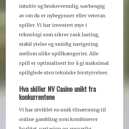
intuitiv og brukervennlig, uavhengig
av om du er nybegynner eller veteran
spiller. Vi har investert mye i
teknologi som sikrer rask lasting,
stabil ytelse og smidig navigering
mellom ulike spillkategorier. Alle
spill er optimalisert for å gi maksimal
spillglede uten tekniske forstyrrelser.
Hva skiller NV Casino unikt fra
konkurrentene
Vi har utviklet en unik tilnærming til
online gambling som kombinerer
kvalitet, variasjon og ansvarlig