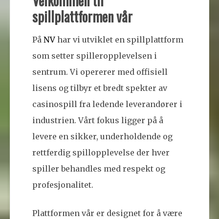
Velkommen til
spillplattformen vår
På
NV
har vi utviklet en spillplattform
som setter spilleropplevelsen i
sentrum. Vi opererer med offisiell
lisens og tilbyr et bredt spekter av
casinospill fra ledende leverandører i
industrien. Vårt fokus ligger på å
levere en sikker, underholdende og
rettferdig spillopplevelse der hver
spiller behandles med respekt og
profesjonalitet.
Plattformen vår er designet for å være