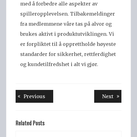
med å forbedre alle aspekter av
spilleropplevelsen. Tilbakemeldinger
fra medlemmene våre tas på alvor og
brukes aktivt i produktutviklingen. Vi
er forpliktet til å opprettholde høyeste
standarder for sikkerhet, rettferdighet
og kundetilfredshet i alt vi gjør.
Nawigacja
Previous
Next
Previous
Next
post:
post:
wpisu
Related Posts