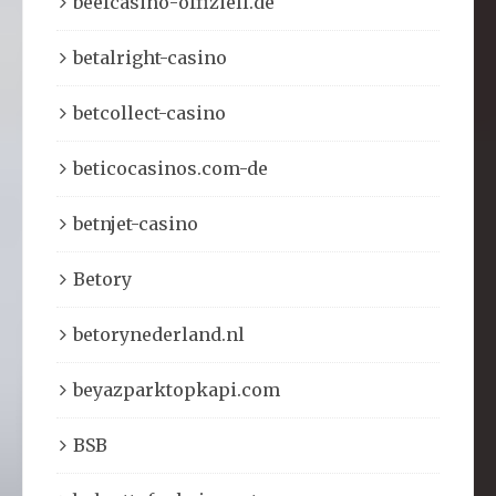
beefcasino-offiziell.de
betalright-casino
betcollect-casino
beticocasinos.com-de
betnjet-casino
Betory
betorynederland.nl
beyazparktopkapi.com
BSB