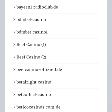
bayern1-radioclub.de
bdmbet-casino
bdmbet-casino1
Beef Casino (1)
Beef Casino (2)
beefcasino-offiziell.de
betalright-casino
betcollect-casino
beticocasinos.com-de