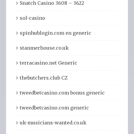
Snatch Casino 3608 – 3622
sol-casino
spinhublogin.com en generic
stanmerhouse.co.uk
terracasino.net Generic
thebutchers.club CZ
tweedbetcasino.com bonus generic
tweedbetcasino.com generic
uk-musicians-wanted.co.uk