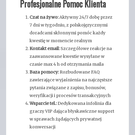
Profesjonalne Pomoc Klienta
Czat na żywo:
Aktywny 24/7 dobę przez
7 dni w tygodniu, z polskojęzycznymi
doradcami skłonnymi pomóc każdy
kwestię w momencie realnym
Kontakt email:
Szczegółowe reakcje na
zaawansowane kwestie wysyłane w
czasie max 4 h od otrzymania maila
Baza pomocy:
Rozbudowane FAQ
zawierające wyjaśnienia na najczęstsze
pytania związane z zapisu, bonusów,
weryfikacji i procesów transakcyjnych
Wsparcie tel.:
Dedykowana infolinia dla
graczy VIP dająca błyskawiczne support
w sprawach żądających prywatnej
konwersacji