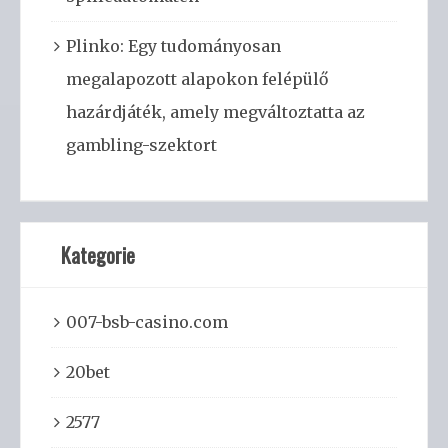
Plinko: Egy tudományosan
megalapozott alapokon felépülő
hazárdjáték, amely megváltoztatta az
gambling-szektort
Kategorie
007-bsb-casino.com
20bet
2577