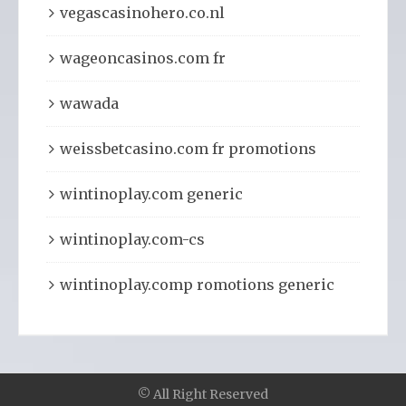
vegascasinohero.co.nl
wageoncasinos.com fr
wawada
weissbetcasino.com fr promotions
wintinoplay.com generic
wintinoplay.com-cs
wintinoplay.comp romotions generic
© All Right Reserved