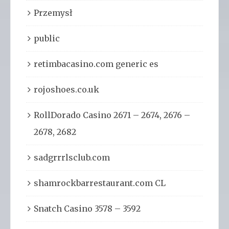
Przemysł
public
retimbacasino.com generic es
rojoshoes.co.uk
RollDorado Casino 2671 – 2674, 2676 –
2678, 2682
sadgrrrlsclub.com
shamrockbarrestaurant.com CL
Snatch Casino 3578 – 3592