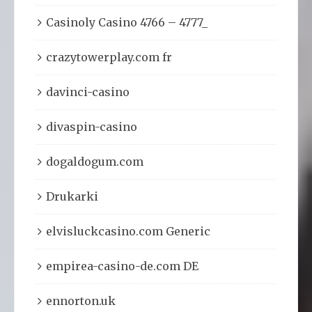
Casinoly Casino 4766 – 4777_
crazytowerplay.com fr
davinci-casino
divaspin-casino
dogaldogum.com
Drukarki
elvisluckcasino.com Generic
empirea-casino-de.com DE
ennorton.uk