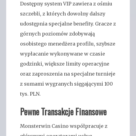
Dostępny system VIP zawiera z ośmiu
szczebli, z których dowolny dalszy
udostępnia specjalne benefity. Gracze z
górnych poziomów zdobywają
osobistego menedżera profilu, szybsze
wypłacanie wykonywane w czasie
godzinki, większe limity operacyjne
oraz zaproszenia na specjalne turnieje
z sumami wygranych sięgającymi 100
tys. PLN.
Pewne Transakcje Finansowe
Monsterwin Casino współpracuje z
głównymi operatorami usług