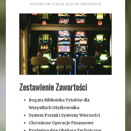
POSTED ON
7 LIPCA 2026
BY
CMSEDITOR
Zestawienie Zawartości
Bogata Biblioteka Tytułów dla
Wszystkich Użytkownika
System Premii i Systemy Wierności
Chronione Operacje Finansowe
Profesjonalne Obsługa Techniczne