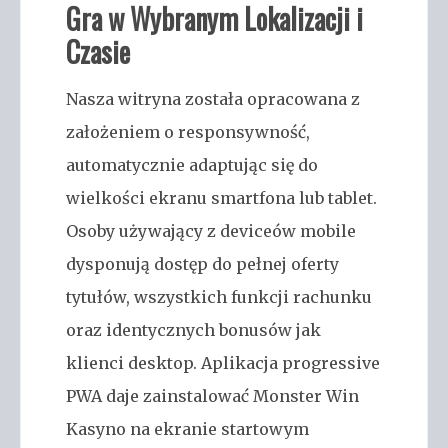
Gra w Wybranym Lokalizacji i
Czasie
Nasza witryna została opracowana z
założeniem o responsywność,
automatycznie adaptując się do
wielkości ekranu smartfona lub tablet.
Osoby używający z deviceów mobile
dysponują dostęp do pełnej oferty
tytułów, wszystkich funkcji rachunku
oraz identycznych bonusów jak
klienci desktop. Aplikacja progressive
PWA daje zainstalować Monster Win
Kasyno na ekranie startowym