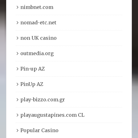
nimbnet.com
nomad-etc.net
non UK casino
outmedia.org
Pin-up AZ
PinUp AZ
play-bizzo.com.gr
playaugustapines.com CL
Popular Casino