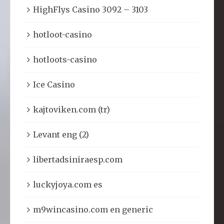
HighFlys Casino 3092 – 3103
hotloot-casino
hotloots-casino
Ice Casino
kajtoviken.com (tr)
Levant eng (2)
libertadsiniraesp.com
luckyjoya.com es
m9wincasino.com en generic