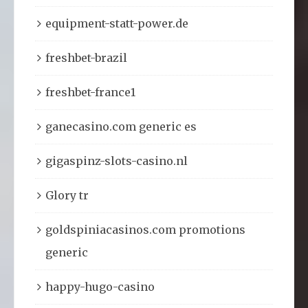
equipment-statt-power.de
freshbet-brazil
freshbet-france1
ganecasino.com generic es
gigaspinz-slots-casino.nl
Glory tr
goldspiniacasinos.com promotions
generic
happy-hugo-casino