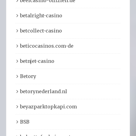
beefcasino-offiziell.de
betalright-casino
betcollect-casino
beticocasinos.com-de
betnjet-casino
Betory
betorynederland.nl
beyazparktopkapi.com
BSB