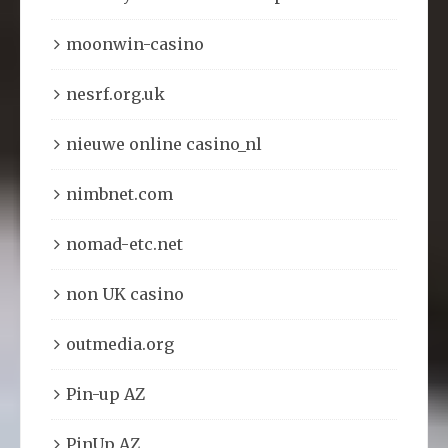
moonwin-casino
nesrf.org.uk
nieuwe online casino_nl
nimbnet.com
nomad-etc.net
non UK casino
outmedia.org
Pin-up AZ
PinUp AZ