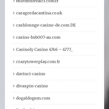
bulenttufenkci.com.tr
caragordacantina.co.uk
cashlounge-casino-de.com DE
casino-bsb007-au.com
Casinoly Casino 4766 – 4777_
crazytowerplay.com fr
davinci-casino
divaspin-casino
dogaldogum.com