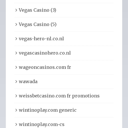
Vegas Casino (3)
Vegas Casino (5)
vegas-hero-nl.co.nl
vegascasinohero.co.nl
wageoncasinos.com fr
wawada
weissbetcasino.com fr promotions
wintinoplay.com generic
wintinoplay.com-cs