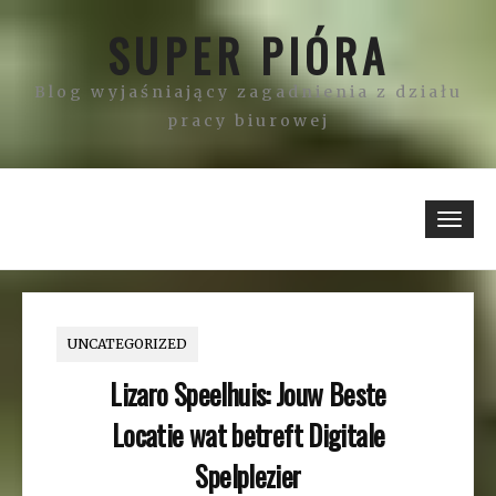
Skip
SUPER PIÓRA
to
content
Blog wyjaśniający zagadnienia z działu
pracy biurowej
Togg
navi
UNCATEGORIZED
Lizaro Speelhuis: Jouw Beste
Locatie wat betreft Digitale
Spelplezier