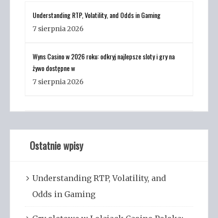
Understanding RTP, Volatility, and Odds in Gaming
7 sierpnia 2026
Wyns Casino w 2026 roku: odkryj najlepsze sloty i gry na
żywo dostępne w
7 sierpnia 2026
Ostatnie wpisy
Understanding RTP, Volatility, and
Odds in Gaming