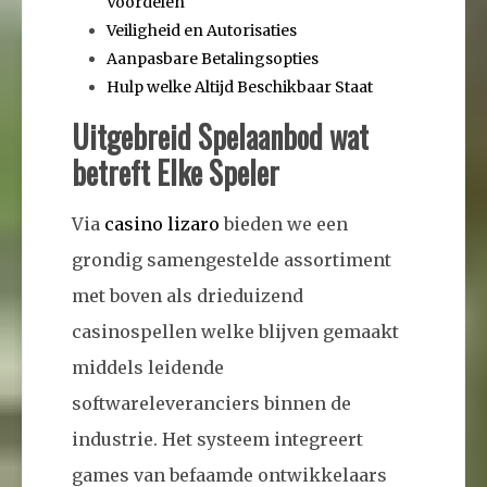
Voordelen
Veiligheid en Autorisaties
Aanpasbare Betalingsopties
Hulp welke Altijd Beschikbaar Staat
Uitgebreid Spelaanbod wat
betreft Elke Speler
Via
casino lizaro
bieden we een
grondig samengestelde assortiment
met boven als drieduizend
casinospellen welke blijven gemaakt
middels leidende
softwareleveranciers binnen de
industrie. Het systeem integreert
games van befaamde ontwikkelaars