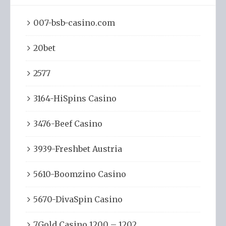
007-bsb-casino.com
20bet
2577
3164-HiSpins Casino
3476-Beef Casino
3939-Freshbet Austria
5610-Boomzino Casino
5670-DivaSpin Casino
7Gold Casino 1200 – 1202