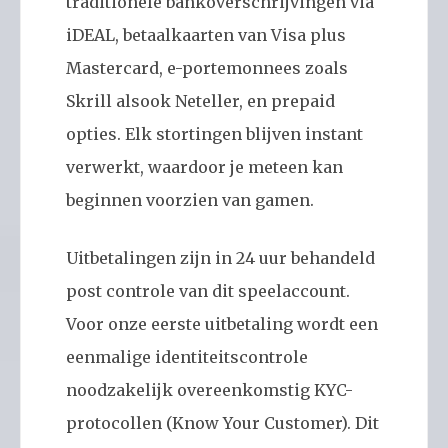
traditionele bankoverschrijvingen via
iDEAL, betaalkaarten van Visa plus
Mastercard, e-portemonnees zoals
Skrill alsook Neteller, en prepaid
opties. Elk stortingen blijven instant
verwerkt, waardoor je meteen kan
beginnen voorzien van gamen.
Uitbetalingen zijn in 24 uur behandeld
post controle van dit speelaccount.
Voor onze eerste uitbetaling wordt een
eenmalige identiteitscontrole
noodzakelijk overeenkomstig KYC-
protocollen (Know Your Customer). Dit