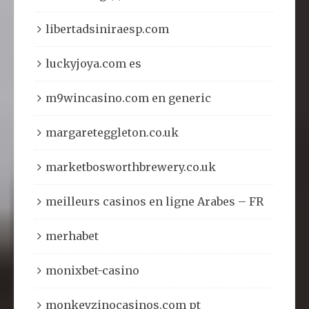
libertadsiniraesp.com
luckyjoya.com es
m9wincasino.com en generic
margareteggleton.co.uk
marketbosworthbrewery.co.uk
meilleurs casinos en ligne Arabes – FR
merhabet
monixbet-casino
monkeyzinocasinos.com pt