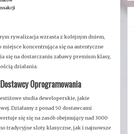
wników
nsakcji
rym rywalizacja wzrasta z kolejnym dniem,
o miejsce koncentrująca się na autentyczne
ia się na dostarczaniu zabawy premium klasy,
ścią działania.
 i Dostawcy Oprogramowania
estiżowe studia deweloperskie, jakie
wej. Działamy z ponad 50 dostawcami
rtuje się się na zasób obejmujący nad 3000
no tradycyjne sloty klasyczne, jak i najnowsze