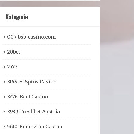
Kategorie
007-bsb-casino.com
20bet
2577
3164-HiSpins Casino
3476-Beef Casino
3939-Freshbet Austria
5610-Boomzino Casino