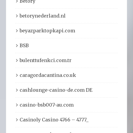
Betory
betorynederland.nl
beyazparktopkapi.com
BSB
bulenttufenkci.com.tr
caragordacantina.co.uk
cashlounge-casino-de.com DE
casino-bsb007-au.com
Casinoly Casino 4766 – 4777_