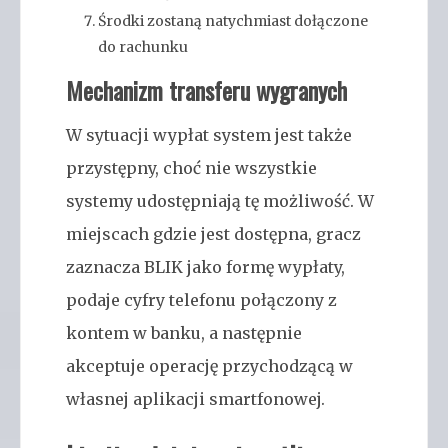
Środki zostaną natychmiast dołączone
do rachunku
Mechanizm transferu wygranych
W sytuacji wypłat system jest także
przystępny, choć nie wszystkie
systemy udostępniają tę możliwość. W
miejscach gdzie jest dostępna, gracz
zaznacza BLIK jako formę wypłaty,
podaje cyfry telefonu połączony z
kontem w banku, a następnie
akceptuje operację przychodzącą w
własnej aplikacji smartfonowej.