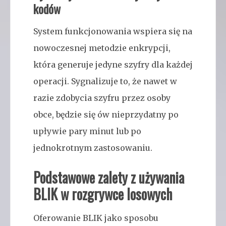
kodów
System funkcjonowania wspiera się na
nowoczesnej metodzie enkrypcji,
która generuje jedyne szyfry dla każdej
operacji. Sygnalizuje to, że nawet w
razie zdobycia szyfru przez osoby
obce, będzie się ów nieprzydatny po
upływie pary minut lub po
jednokrotnym zastosowaniu.
Podstawowe zalety z używania
BLIK w rozgrywce losowych
Oferowanie BLIK jako sposobu