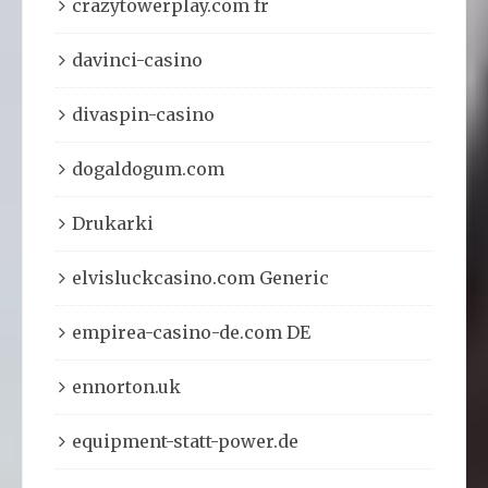
crazytowerplay.com fr
davinci-casino
divaspin-casino
dogaldogum.com
Drukarki
elvisluckcasino.com Generic
empirea-casino-de.com DE
ennorton.uk
equipment-statt-power.de