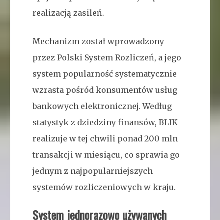
realizacją zasileń.
Mechanizm został wprowadzony
przez Polski System Rozliczeń, a jego
system popularność systematycznie
wzrasta pośród konsumentów usług
bankowych elektronicznej. Według
statystyk z dziedziny finansów, BLIK
realizuje w tej chwili ponad 200 mln
transakcji w miesiącu, co sprawia go
jednym z najpopularniejszych
systemów rozliczeniowych w kraju.
System jednorazowo używanych