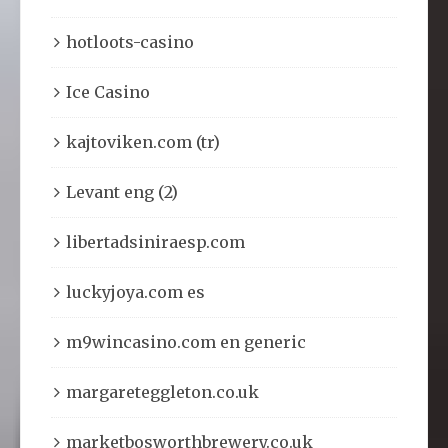
hotloots-casino
Ice Casino
kajtoviken.com (tr)
Levant eng (2)
libertadsiniraesp.com
luckyjoya.com es
m9wincasino.com en generic
margareteggleton.co.uk
marketbosworthbrewery.co.uk