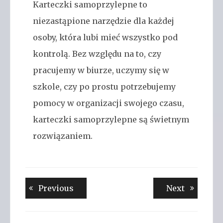
Karteczki samoprzylepne to
niezastąpione narzędzie dla każdej
osoby, która lubi mieć wszystko pod
kontrolą. Bez względu na to, czy
pracujemy w biurze, uczymy się w
szkole, czy po prostu potrzebujemy
pomocy w organizacji swojego czasu,
karteczki samoprzylepne są świetnym
rozwiązaniem.
Nawigacja
Previous
Next
Previous
Next
post:
post:
wpisu