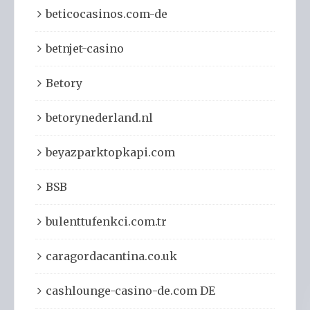
beticocasinos.com-de
betnjet-casino
Betory
betorynederland.nl
beyazparktopkapi.com
BSB
bulenttufenkci.com.tr
caragordacantina.co.uk
cashlounge-casino-de.com DE