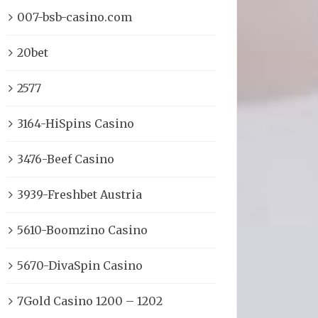
007-bsb-casino.com
20bet
2577
3164-HiSpins Casino
3476-Beef Casino
3939-Freshbet Austria
5610-Boomzino Casino
5670-DivaSpin Casino
7Gold Casino 1200 – 1202