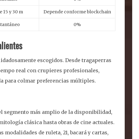
e 15 y 30 m
Depende conforme blockchain
stantáneo
0%
lientes
 cuidadosamente escogidos. Desde tragaperras
iempo real con crupieres profesionales,
da para colmar preferencias múltiples.
el segmento más amplio de la disponibilidad,
tología clásica hasta obras de cine actuales.
 modalidades de ruleta, 21, bacará y cartas,