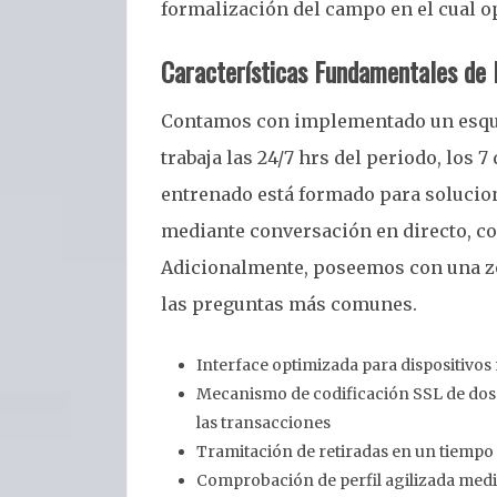
formalización del campo en el cual 
Características Fundamentales de
Contamos con implementado un esque
trabaja las 24/7 hrs del periodo, los 
entrenado está formado para solucio
mediante conversación en directo, cor
Adicionalmente, poseemos con una z
las preguntas más comunes.
Interface optimizada para dispositivos
Mecanismo de codificación SSL de dosc
las transacciones
Tramitación de retiradas en un tiempo
Comprobación de perfil agilizada medi