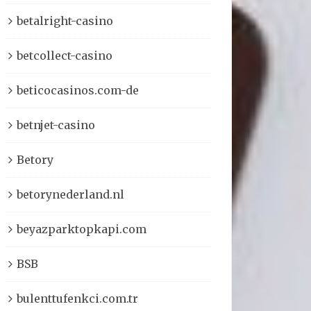
betalright-casino
betcollect-casino
beticocasinos.com-de
betnjet-casino
Betory
betorynederland.nl
beyazparktopkapi.com
BSB
bulenttufenkci.com.tr