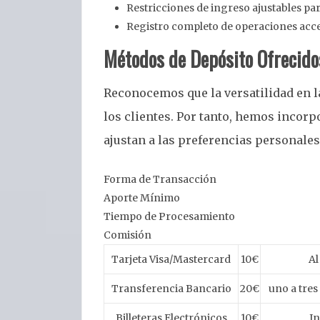
Restricciones de ingreso ajustables pa
Registro completo de operaciones acces
Métodos de Depósito Ofrecido
Reconocemos que la versatilidad en l
los clientes. Por tanto, hemos incor
ajustan a las preferencias personales 
Forma de Transacción
Aporte Mínimo
Tiempo de Procesamiento
Comisión
Tarjeta Visa/Mastercard
10€
Al
Transferencia Bancario
20€
uno a tres
Billeteras Electrónicos
10€
I