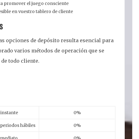
ra promover el juego consciente
ible en vuestro tablero de cliente
s
as opciones de depósito resulta esencial para
porado varios métodos de operación que se
de todo cliente.
 instante
0%
 periodos hábiles
0%
nmediato
0%