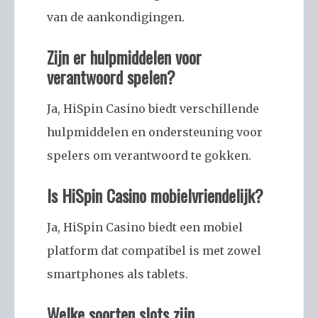
van de aankondigingen.
Zijn er hulpmiddelen voor
verantwoord spelen?
Ja, HiSpin Casino biedt verschillende
hulpmiddelen en ondersteuning voor
spelers om verantwoord te gokken.
Is HiSpin Casino mobielvriendelijk?
Ja, HiSpin Casino biedt een mobiel
platform dat compatibel is met zowel
smartphones als tablets.
Welke soorten slots zijn