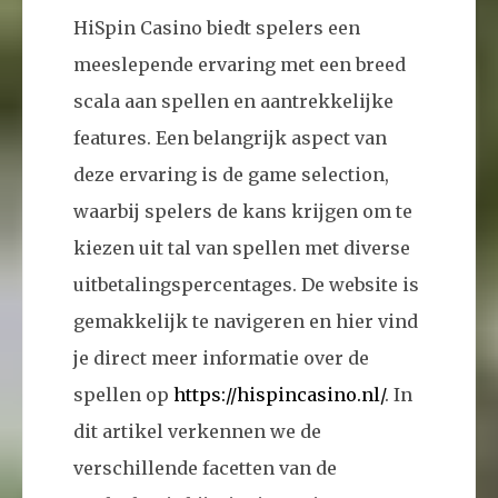
HiSpin Casino biedt spelers een
meeslepende ervaring met een breed
scala aan spellen en aantrekkelijke
features. Een belangrijk aspect van
deze ervaring is de game selection,
waarbij spelers de kans krijgen om te
kiezen uit tal van spellen met diverse
uitbetalingspercentages. De website is
gemakkelijk te navigeren en hier vind
je direct meer informatie over de
spellen op
https://hispincasino.nl/
. In
dit artikel verkennen we de
verschillende facetten van de