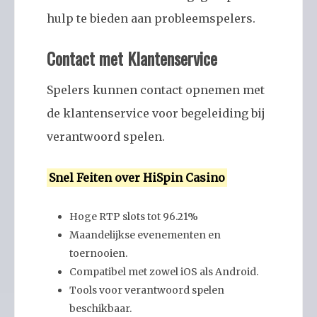
hulp te bieden aan probleemspelers.
Contact met Klantenservice
Spelers kunnen contact opnemen met
de klantenservice voor begeleiding bij
verantwoord spelen.
Snel Feiten over HiSpin Casino
Hoge RTP slots tot 96.21%
Maandelijkse evenementen en
toernooien.
Compatibel met zowel iOS als Android.
Tools voor verantwoord spelen
beschikbaar.