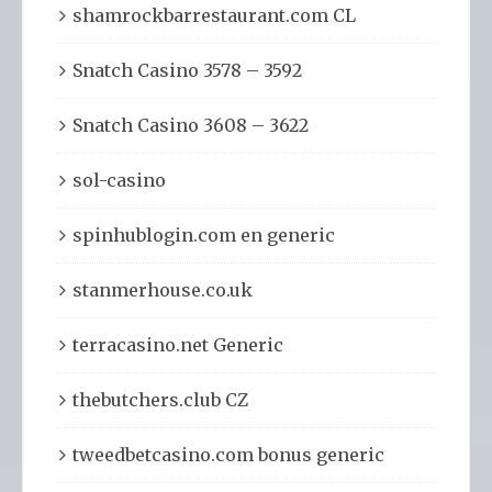
shamrockbarrestaurant.com CL
Snatch Casino 3578 – 3592
Snatch Casino 3608 – 3622
sol-casino
spinhublogin.com en generic
stanmerhouse.co.uk
terracasino.net Generic
thebutchers.club CZ
tweedbetcasino.com bonus generic