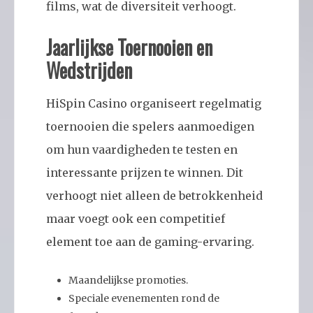
films, wat de diversiteit verhoogt.
Jaarlijkse Toernooien en
Wedstrijden
HiSpin Casino organiseert regelmatig
toernooien die spelers aanmoedigen
om hun vaardigheden te testen en
interessante prijzen te winnen. Dit
verhoogt niet alleen de betrokkenheid
maar voegt ook een competitief
element toe aan de gaming-ervaring.
Maandelijkse promoties.
Speciale evenementen rond de