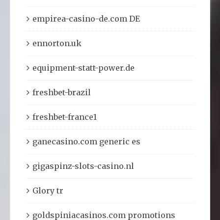
empirea-casino-de.com DE
ennorton.uk
equipment-statt-power.de
freshbet-brazil
freshbet-france1
ganecasino.com generic es
gigaspinz-slots-casino.nl
Glory tr
goldspiniacasinos.com promotions