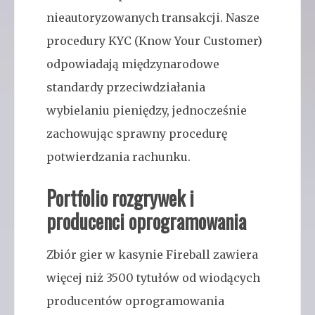
nieautoryzowanych transakcji. Nasze
procedury KYC (Know Your Customer)
odpowiadają międzynarodowe
standardy przeciwdziałania
wybielaniu pieniędzy, jednocześnie
zachowując sprawny procedurę
potwierdzania rachunku.
Portfolio rozgrywek i
producenci oprogramowania
Zbiór gier w kasynie Fireball zawiera
więcej niż 3500 tytułów od wiodących
producentów oprogramowania