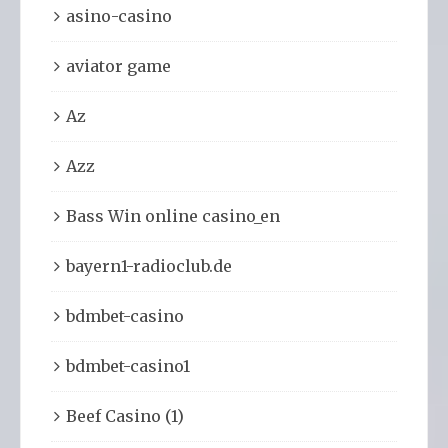
asino-casino
aviator game
Az
Azz
Bass Win online casino_en
bayern1-radioclub.de
bdmbet-casino
bdmbet-casino1
Beef Casino (1)