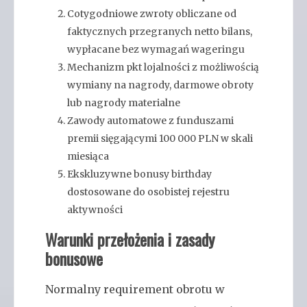
Cotygodniowe zwroty obliczane od
faktycznych przegranych netto bilans,
wypłacane bez wymagań wageringu
Mechanizm pkt lojalności z możliwością
wymiany na nagrody, darmowe obroty
lub nagrody materialne
Zawody automatowe z funduszami
premii sięgającymi 100 000 PLN w skali
miesiąca
Ekskluzywne bonusy birthday
dostosowane do osobistej rejestru
aktywności
Warunki przełożenia i zasady
bonusowe
Normalny requirement obrotu w