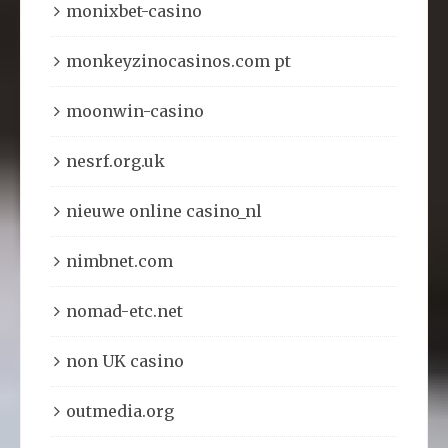
monixbet-casino
monkeyzinocasinos.com pt
moonwin-casino
nesrf.org.uk
nieuwe online casino_nl
nimbnet.com
nomad-etc.net
non UK casino
outmedia.org