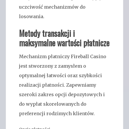
uczciwość mechanizmów do
losowania.
Metody transakcji i
maksymalne wartości płatnicze
Mechanizm płatniczy Fireball Casino
jest stworzony z zamysłem o
optymalnej łatwości oraz szybkości
realizacji płatności. Zapewniamy
szeroki zakres opcji depozytowych i
do wypłat skorelowanych do
preferencji rodzimych klientów.