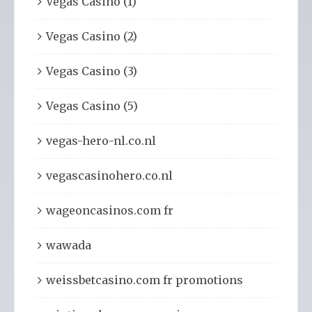
Vegas Casino (1)
Vegas Casino (2)
Vegas Casino (3)
Vegas Casino (5)
vegas-hero-nl.co.nl
vegascasinohero.co.nl
wageoncasinos.com fr
wawada
weissbetcasino.com fr promotions