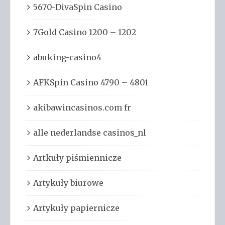
5670-DivaSpin Casino
7Gold Casino 1200 – 1202
abuking-casino4
AFKSpin Casino 4790 – 4801
akibawincasinos.com fr
alle nederlandse casinos_nl
Artkuły piśmiennicze
Artykuły biurowe
Artykuły papiernicze