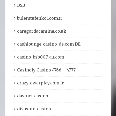
BSB
bulenttufenkci.com.tr
caragordacantina.co.uk
cashlounge-casino-de.com DE
casino-bsb007-au.com
Casinoly Casino 4766 – 4777_
crazytowerplay.com fr
davinci-casino
divaspin-casino