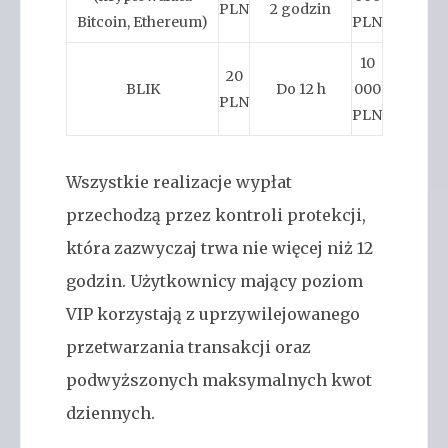
PLN
2 godzin
Bitcoin, Ethereum)
PLN
10
20
BLIK
Do 12 h
000
PLN
PLN
Wszystkie realizacje wypłat
przechodzą przez kontroli protekcji,
która zazwyczaj trwa nie więcej niż 12
godzin. Użytkownicy mający poziom
VIP korzystają z uprzywilejowanego
przetwarzania transakcji oraz
podwyższonych maksymalnych kwot
dziennych.