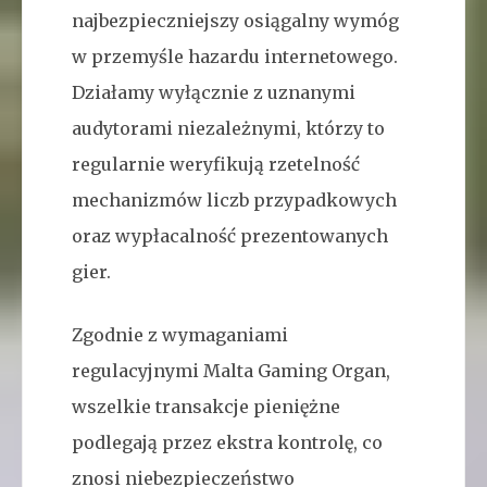
najbezpieczniejszy osiągalny wymóg
w przemyśle hazardu internetowego.
Działamy wyłącznie z uznanymi
audytorami niezależnymi, którzy to
regularnie weryfikują rzetelność
mechanizmów liczb przypadkowych
oraz wypłacalność prezentowanych
gier.
Zgodnie z wymaganiami
regulacyjnymi Malta Gaming Organ,
wszelkie transakcje pieniężne
podlegają przez ekstra kontrolę, co
znosi niebezpieczeństwo