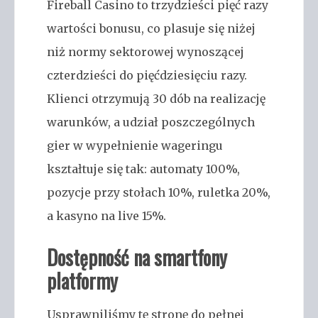
Fireball Casino to trzydzieści pięć razy
wartości bonusu, co plasuje się niżej
niż normy sektorowej wynoszącej
czterdzieści do pięćdziesięciu razy.
Klienci otrzymują 30 dób na realizację
warunków, a udział poszczególnych
gier w wypełnienie wageringu
kształtuje się tak: automaty 100%,
pozycje przy stołach 10%, ruletka 20%,
a kasyno na live 15%.
Dostępność na smartfony
platformy
Usprawniliśmy tę stronę do pełnej