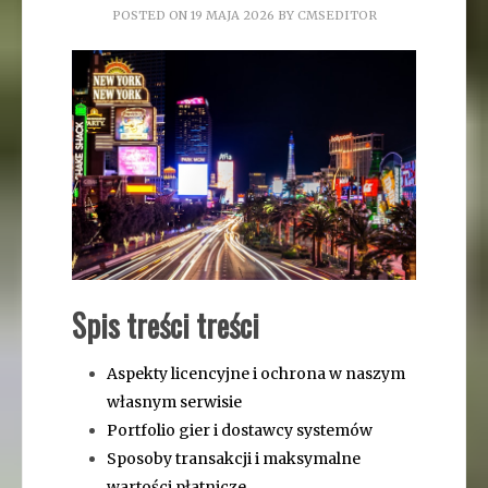
POSTED ON
19 MAJA 2026
BY
CMSEDITOR
Spis treści treści
Aspekty licencyjne i ochrona w naszym
własnym serwisie
Portfolio gier i dostawcy systemów
Sposoby transakcji i maksymalne
wartości płatnicze