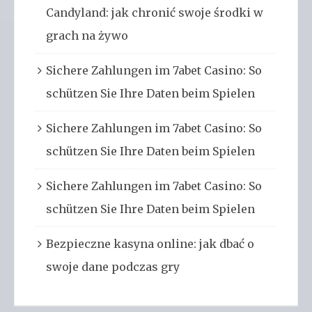
Candyland: jak chronić swoje środki w
grach na żywo
Sichere Zahlungen im 7abet Casino: So
schützen Sie Ihre Daten beim Spielen
Sichere Zahlungen im 7abet Casino: So
schützen Sie Ihre Daten beim Spielen
Sichere Zahlungen im 7abet Casino: So
schützen Sie Ihre Daten beim Spielen
Bezpieczne kasyna online: jak dbać o
swoje dane podczas gry