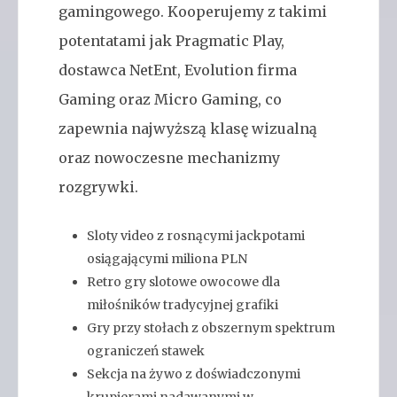
gamingowego. Kooperujemy z takimi
potentatami jak Pragmatic Play,
dostawca NetEnt, Evolution firma
Gaming oraz Micro Gaming, co
zapewnia najwyższą klasę wizualną
oraz nowoczesne mechanizmy
rozgrywki.
Sloty video z rosnącymi jackpotami
osiągającymi miliona PLN
Retro gry slotowe owocowe dla
miłośników tradycyjnej grafiki
Gry przy stołach z obszernym spektrum
ograniczeń stawek
Sekcja na żywo z doświadczonymi