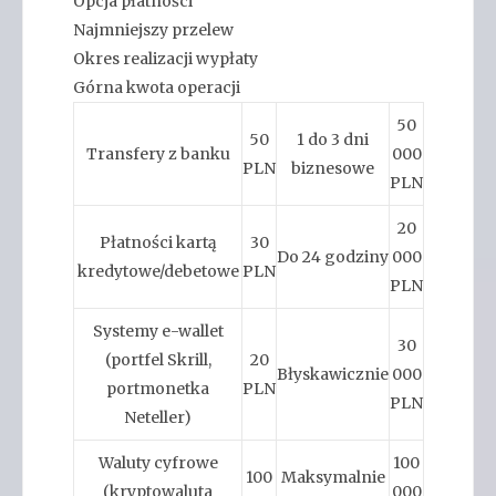
Opcja płatności
Najmniejszy przelew
Okres realizacji wypłaty
Górna kwota operacji
50
50
1 do 3 dni
Transfery z banku
000
PLN
biznesowe
PLN
20
Płatności kartą
30
Do 24 godziny
000
kredytowe/debetowe
PLN
PLN
Systemy e-wallet
30
(portfel Skrill,
20
Błyskawicznie
000
portmonetka
PLN
PLN
Neteller)
Waluty cyfrowe
100
100
Maksymalnie
(kryptowaluta
000