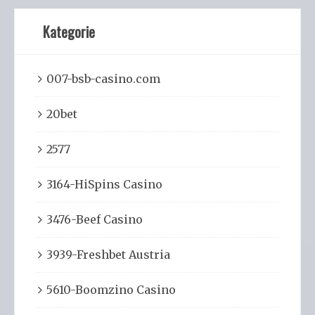
Kategorie
007-bsb-casino.com
20bet
2577
3164-HiSpins Casino
3476-Beef Casino
3939-Freshbet Austria
5610-Boomzino Casino