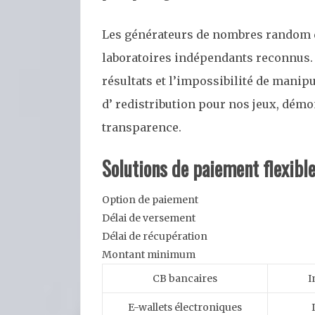
Les générateurs de nombres random qu
laboratoires indépendants reconnus. C
résultats et l’impossibilité de manip
d’ redistribution pour nos jeux, dém
transparence.
Solutions de paiement flexibl
Option de paiement
Délai de versement
Délai de récupération
Montant minimum
CB bancaires
I
E-wallets électroniques