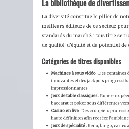
La bibliothèque de divertisse
La diversité constitue le pilier de not
meilleurs éditeurs de ce secteur pour
standards du marché. Tous titre se tr
de qualité, d’équité et du potentiel de
Catégories de titres disponibles
Machines à sous vidéo
: Des centaines 
innovantes et des jackpots progressif
impressionnantes
Jeux de table classiques
: Roue européen
baccarat et poker sous différentes ver
Casino en live
: Des croupiers professio
haute définition afin recréer l’ambian
Jeux de spécialité
: Keno, bingo, cartes 