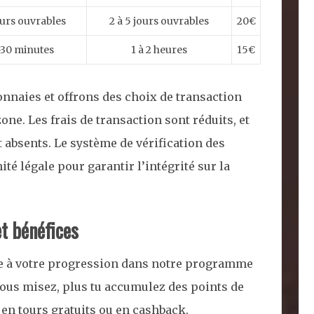
ours ouvrables
2 à 5 jours ouvrables
20€
-30 minutes
1 à 2 heures
15€
naies et offrons des choix de transaction
ne. Les frais de transaction sont réduits, et
absents. Le système de vérification des
té légale pour garantir l’intégrité sur la
 bénéfices
ue à votre progression dans notre programme
vous misez, plus tu accumulez des points de
 en tours gratuits ou en cashback.