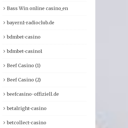
Bass Win online casino_en
bayern1-radioclub.de
bdmbet-casino
bdmbet-casino1
Beef Casino (1)
Beef Casino (2)
beefcasino-offiziell.de
betalright-casino
betcollect-casino