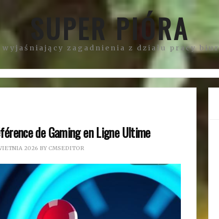
SUPER PIÓRA
 wyjaśniający zagadnienia z działu pracy biu
éférence de Gaming en Ligne Ultime
WIETNIA 2026
BY
CMSEDITOR