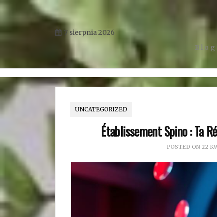
Skip
to
content
7 sierpnia 2026
Blog
UNCATEGORIZED
Établissement Spino : Ta R
POSTED ON
22 K