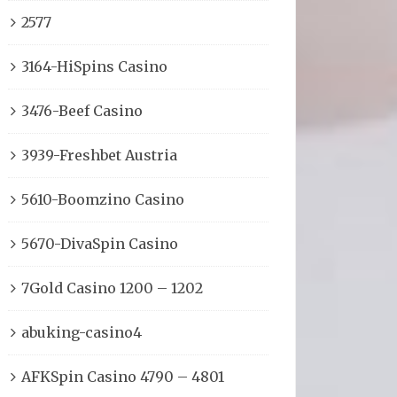
2577
3164-HiSpins Casino
3476-Beef Casino
3939-Freshbet Austria
5610-Boomzino Casino
5670-DivaSpin Casino
7Gold Casino 1200 – 1202
abuking-casino4
AFKSpin Casino 4790 – 4801