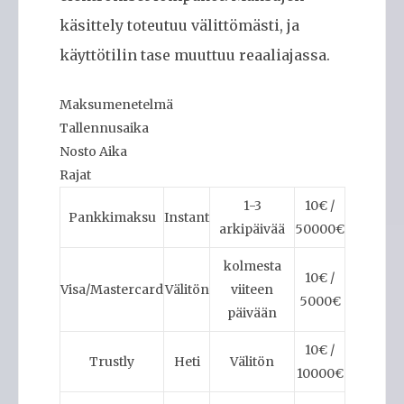
käsittely toteutuu välittömästi, ja
käyttötilin tase muuttuu reaaliajassa.
Maksumenetelmä
Tallennusaika
Nosto Aika
Rajat
1-3
10€ /
Pankkimaksu
Instant
arkipäivää
50000€
kolmesta
10€ /
Visa/Mastercard
Välitön
viiteen
5000€
päivään
10€ /
Trustly
Heti
Välitön
10000€