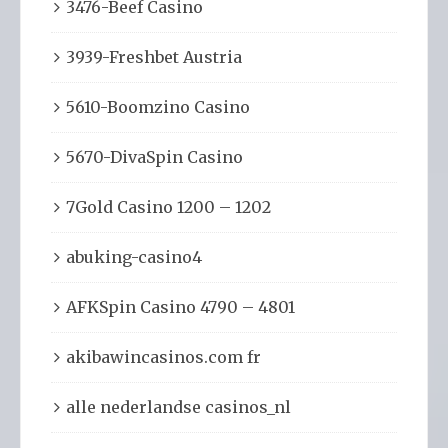
3476-Beef Casino
3939-Freshbet Austria
5610-Boomzino Casino
5670-DivaSpin Casino
7Gold Casino 1200 – 1202
abuking-casino4
AFKSpin Casino 4790 – 4801
akibawincasinos.com fr
alle nederlandse casinos_nl