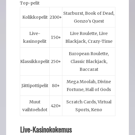
Top-pelit
Starburst, Book of Dead,
Kolikkopelit
2100+
Gonzo’s Quest
Live-
Live Roulette, Live
150+
kasinopelit
Blackjack, Crazy-Time
European Roulette,
Klassikkopelit
250+
Classic Blackjack,
Baccarat
Mega Moolah, Divine
Jättipottipelit
80+
Fortune, Hall of Gods
Muut
Scratch Cards, Virtual
420+
vaihtoehdot
Sports, Keno
Live-Kasinokokemus