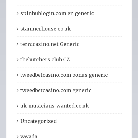
spinhublogin.com en generic
stanmerhouse.co.uk
terracasino.net Generic
thebutchers.club CZ
tweedbetcasino.com bonus generic
tweedbetcasino.com generic
uk-musicians-wanted.co.uk
Uncategorized
vavada