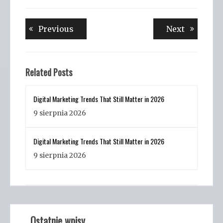
Nawigacja
Previous
Next
Previous
Next
post:
post:
wpisu
Related Posts
Digital Marketing Trends That Still Matter in 2026
9 sierpnia 2026
Digital Marketing Trends That Still Matter in 2026
9 sierpnia 2026
Ostatnie wpisy