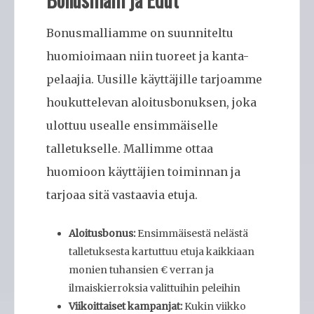
Bonusmalliamme on suunniteltu
huomioimaan niin tuoreet ja kanta-
pelaajia. Uusille käyttäjille tarjoamme
houkuttelevan aloitusbonuksen, joka
ulottuu usealle ensimmäiselle
talletukselle. Mallimme ottaa
huomioon käyttäjien toiminnan ja
tarjoaa sitä vastaavia etuja.
Aloitusbonus:
Ensimmäisestä nelästä
talletuksesta kartuttuu etuja kaikkiaan
monien tuhansien € verran ja
ilmaiskierroksia valittuihin peleihin
Viikoittaiset kampanjat:
Kukin viikko