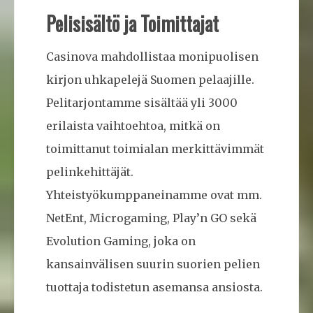
Pelisisältö ja Toimittajat
Casinova mahdollistaa monipuolisen
kirjon uhkapelejä Suomen pelaajille.
Pelitarjontamme sisältää yli 3000
erilaista vaihtoehtoa, mitkä on
toimittanut toimialan merkittävimmät
pelinkehittäjät.
Yhteistyökumppaneinamme ovat mm.
NetEnt, Microgaming, Play’n GO sekä
Evolution Gaming, joka on
kansainvälisen suurin suorien pelien
tuottaja todistetun asemansa ansiosta.