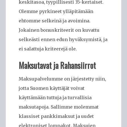
keskitasoa, tyypillisesti 35-kertaiset.
Olemme pyrkineet ylläpitämään
ehtomme selkeinä ja avoimina.
Jokainen bonuskriteerit on kuvattu
selkeästi ennen edun hyväksymistä, ja
ei salattuja kriteerejä ole.
Maksutavat ja Rahansiirrot
Maksupalvelumme on järjestetty niin,
jotta Suomen käyttäjät voivat
käyttämään tuttuja ja turvallisia
maksutapoja. Sallimme molemmat
klassiset pankkimaksut ja uudet
elektroniset lompakot. Maksujen