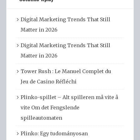
Digital Marketing Trends That Still
Matter in 2026
Digital Marketing Trends That Still
Matter in 2026
Tower Rush : Le Manuel Complet du
Jeu de Casino Réfléchi
Plinko-spillet – Alt spilleren må vite å
vite Om det Fengslende
spilleautomaten
Plinko: Egy tudományosan