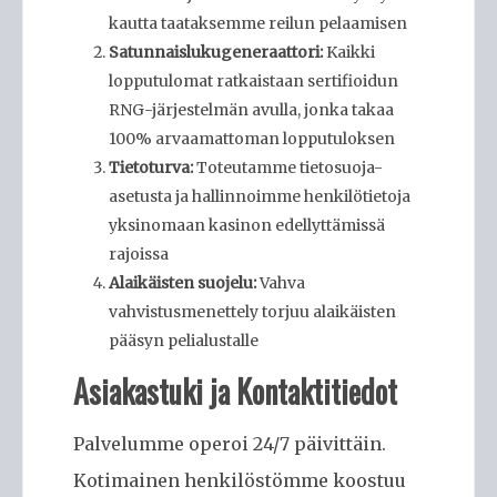
kautta taataksemme reilun pelaamisen
Satunnaislukugeneraattori:
Kaikki
lopputulomat ratkaistaan sertifioidun
RNG-järjestelmän avulla, jonka takaa
100% arvaamattoman lopputuloksen
Tietoturva:
Toteutamme tietosuoja-
asetusta ja hallinnoimme henkilötietoja
yksinomaan kasinon edellyttämissä
rajoissa
Alaikäisten suojelu:
Vahva
vahvistusmenettely torjuu alaikäisten
pääsyn pelialustalle
Asiakastuki ja Kontaktitiedot
Palvelumme operoi 24/7 päivittäin.
Kotimainen henkilöstömme koostuu