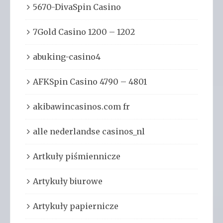
5670-DivaSpin Casino
7Gold Casino 1200 – 1202
abuking-casino4
AFKSpin Casino 4790 – 4801
akibawincasinos.com fr
alle nederlandse casinos_nl
Artkuły piśmiennicze
Artykuły biurowe
Artykuły papiernicze