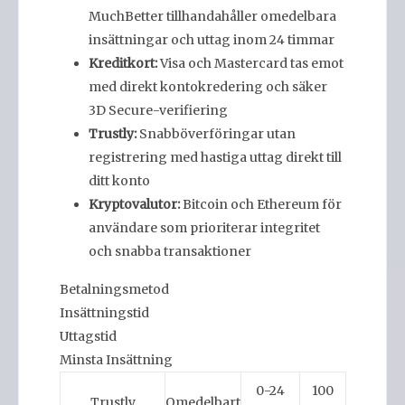
MuchBetter tillhandahåller omedelbara
insättningar och uttag inom 24 timmar
Kreditkort:
Visa och Mastercard tas emot
med direkt kontokredering och säker
3D Secure-verifiering
Trustly:
Snabböverföringar utan
registrering med hastiga uttag direkt till
ditt konto
Kryptovalutor:
Bitcoin och Ethereum för
användare som prioriterar integritet
och snabba transaktioner
Betalningsmetod
Insättningstid
Uttagstid
Minsta Insättning
0-24
100
Trustly
Omedelbart