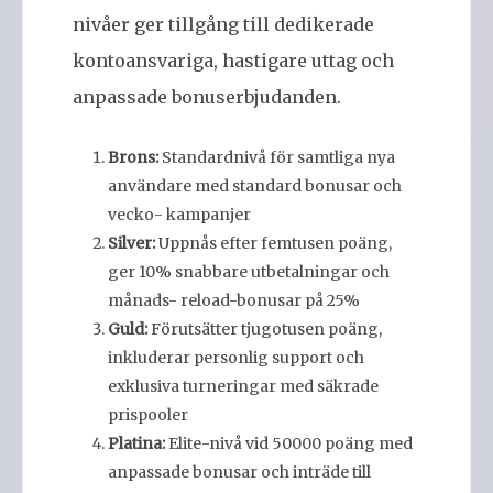
nivåer ger tillgång till dedikerade
kontoansvariga, hastigare uttag och
anpassade bonuserbjudanden.
Brons:
Standardnivå för samtliga nya
användare med standard bonusar och
vecko- kampanjer
Silver:
Uppnås efter femtusen poäng,
ger 10% snabbare utbetalningar och
månads- reload-bonusar på 25%
Guld:
Förutsätter tjugotusen poäng,
inkluderar personlig support och
exklusiva turneringar med säkrade
prispooler
Platina:
Elite-nivå vid 50000 poäng med
anpassade bonusar och inträde till