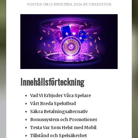
POSTED ON
13 KWIETNIA 2026
BY
CMSEDITOR
Innehållsförteckning
Vad Vi Erbjuder Våra Spelare
Vårt Breda Spelutbud
Säkra Betalningsalternativ
Bonussystem och Promotioner
Testa Var Som Helst med Mobil
Tillstånd och Spelsäkerhet