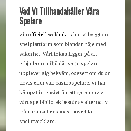
Vad Vi Tillhandahåller Våra
Spelare
Via
officiell webbplats
har vi byggt en
spelplattform som blandar nöje med
säkerhet. Vårt fokus ligger på att
erbjuda en miljö där varje spelare
upplever sig bekväm, oavsett om du är
novis eller van casinospelare. Vi har
kämpat intensivt för att garantera att
vårt spelbibliotek består av alternativ
från branschens mest ansedda
spelutvecklare.