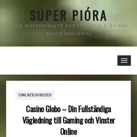
Skip
SUPER PIÓRA
to
content
Blog wyjaśniający zagadnienia z działu
pracy biurowej
Togg
navi
UNCATEGORIZED
Casino Globo – Din Fullständiga
Vägledning till Gaming och Vinster
Online