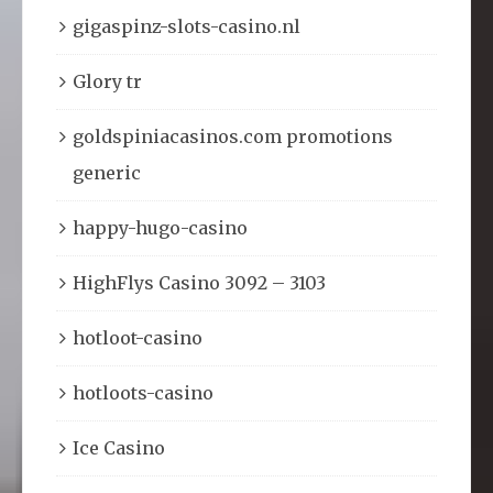
gigaspinz-slots-casino.nl
Glory tr
goldspiniacasinos.com promotions
generic
happy-hugo-casino
HighFlys Casino 3092 – 3103
hotloot-casino
hotloots-casino
Ice Casino