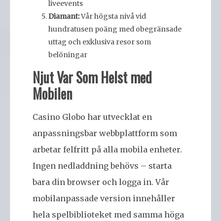
liveevents
Diamant:
Vår högsta nivå vid
hundratusen poäng med obegränsade
uttag och exklusiva resor som
belöningar
Njut Var Som Helst med
Mobilen
Casino Globo har utvecklat en
anpassningsbar webbplattform som
arbetar felfritt på alla mobila enheter.
Ingen nedladdning behövs – starta
bara din browser och logga in. Vår
mobilanpassade version innehåller
hela spelbiblioteket med samma höga