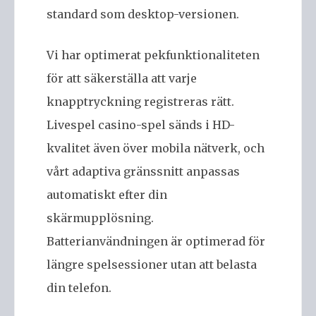
standard som desktop-versionen.
Vi har optimerat pekfunktionaliteten
för att säkerställa att varje
knapptryckning registreras rätt.
Livespel casino-spel sänds i HD-
kvalitet även över mobila nätverk, och
vårt adaptiva gränssnitt anpassas
automatiskt efter din
skärmupplösning.
Batterianvändningen är optimerad för
längre spelsessioner utan att belasta
din telefon.