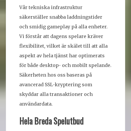
Vår tekniska infrastruktur
säkerställer snabba laddningstider
och smidig gameplay på alla enheter.
Vi förstår att dagens spelare kräver
flexibilitet, vilket är skälet till att alla
aspekt av hela tjänst har optimerats
för både desktop- och mobilt spelande.
Säkerheten hos oss baseras på
avancerad SSL-kryptering som
skyddar alla transaktioner och
användardata.
Hela Breda Spelutbud