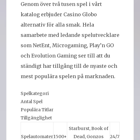
Genom över två tusen spel i vårt
katalog erbjuder Casino Globo
alternativ för alla smak. Hela
samarbete med ledande spelutvecklare
som NetEnt, Microgaming, Play’n GO
och Evolution Gaming ser till att du
ständigt har tillgång till de nyaste och
mest populära spelen på marknaden.
Spelkategori
Antal Spel
Populära Titlar
Tillgänglighet
Starburst, Book of
Spelautomater
1500+
Dead, Gonzos
24/7