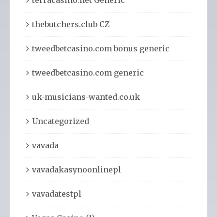
thebutchers.club CZ
tweedbetcasino.com bonus generic
tweedbetcasino.com generic
uk-musicians-wanted.co.uk
Uncategorized
vavada
vavadakasynoonlinepl
vavadatestpl