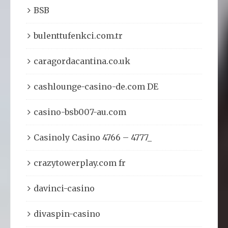
BSB
bulenttufenkci.com.tr
caragordacantina.co.uk
cashlounge-casino-de.com DE
casino-bsb007-au.com
Casinoly Casino 4766 – 4777_
crazytowerplay.com fr
davinci-casino
divaspin-casino