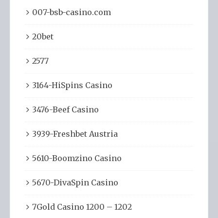
007-bsb-casino.com
20bet
2577
3164-HiSpins Casino
3476-Beef Casino
3939-Freshbet Austria
5610-Boomzino Casino
5670-DivaSpin Casino
7Gold Casino 1200 – 1202