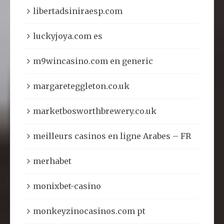
libertadsiniraesp.com
luckyjoya.com es
m9wincasino.com en generic
margareteggleton.co.uk
marketbosworthbrewery.co.uk
meilleurs casinos en ligne Arabes – FR
merhabet
monixbet-casino
monkeyzinocasinos.com pt