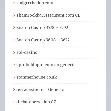
sadgrrrlsclub.com
shamrockbarrestaurant.com CL
Snatch Casino 3578 – 3592
Snatch Casino 3608 – 3622
sol-casino
spinhublogin.com en generic
stanmerhouse.co.uk
terracasino.net Generic
thebutchers.club CZ