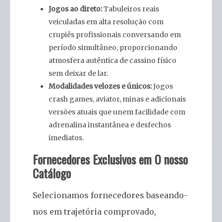
Jogos ao direto:
Tabuleiros reais
veiculadas em alta resolução com
crupiês profissionais conversando em
período simultâneo, proporcionando
atmosfera autêntica de cassino físico
sem deixar de lar.
Modalidades velozes e únicos:
Jogos
crash games, aviator, minas e adicionais
versões atuais que unem facilidade com
adrenalina instantânea e desfechos
imediatos.
Fornecedores Exclusivos em O nosso
Catálogo
Selecionamos fornecedores baseando-
nos em trajetória comprovado,