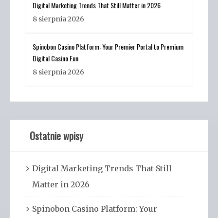
Digital Marketing Trends That Still Matter in 2026
8 sierpnia 2026
Spinobon Casino Platform: Your Premier Portal to Premium
Digital Casino Fun
8 sierpnia 2026
Ostatnie wpisy
Digital Marketing Trends That Still
Matter in 2026
Spinobon Casino Platform: Your