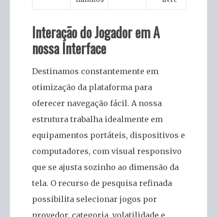
Interação do Jogador em A
nossa Interface
Destinamos constantemente em
otimização da plataforma para
oferecer navegação fácil. A nossa
estrutura trabalha idealmente em
equipamentos portáteis, dispositivos e
computadores, com visual responsivo
que se ajusta sozinho ao dimensão da
tela. O recurso de pesquisa refinada
possibilita selecionar jogos por
provedor, categoria, volatilidade e