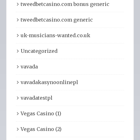
tweedbetcasino.com bonus generic
tweedbetcasino.com generic
uk-musicians-wanted.co.uk
Uncategorized
vavada
vavadakasynoonlinepl
vavadatestpl
Vegas Casino (1)
Vegas Casino (2)