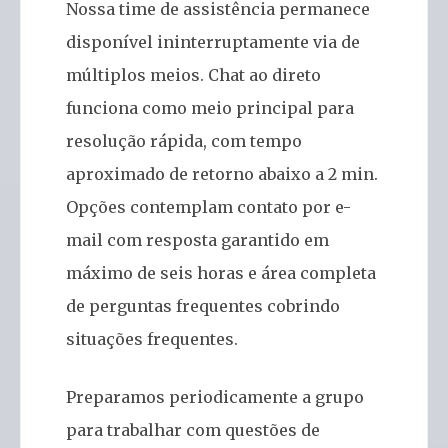
Nossa time de assistência permanece
disponível ininterruptamente via de
múltiplos meios. Chat ao direto
funciona como meio principal para
resolução rápida, com tempo
aproximado de retorno abaixo a 2 min.
Opções contemplam contato por e-
mail com resposta garantido em
máximo de seis horas e área completa
de perguntas frequentes cobrindo
situações frequentes.
Preparamos periodicamente a grupo
para trabalhar com questões de