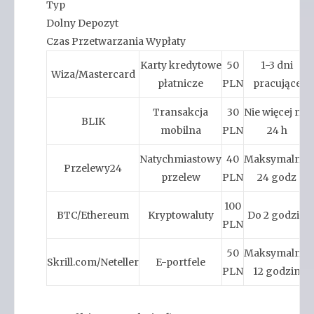
Typ
Dolny Depozyt
Czas Przetwarzania Wypłaty
Karty kredytowe
50
1-3 dni
Wiza/Mastercard
płatnicze
PLN
pracujące
Transakcja
30
Nie więcej niż
BLIK
mobilna
PLN
24 h
Natychmiastowy
40
Maksymalnie
Przelewy24
przelew
PLN
24 godz
100
BTC/Ethereum
Kryptowaluty
Do 2 godzin
PLN
50
Maksymalnie
Skrill.com/Neteller
E-portfele
PLN
12 godzin