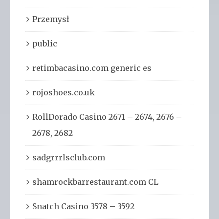
Przemysł
public
retimbacasino.com generic es
rojoshoes.co.uk
RollDorado Casino 2671 – 2674, 2676 –
2678, 2682
sadgrrrlsclub.com
shamrockbarrestaurant.com CL
Snatch Casino 3578 – 3592