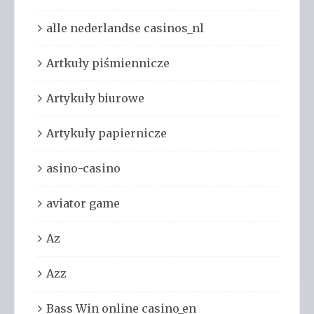
alle nederlandse casinos_nl
Artkuły piśmiennicze
Artykuły biurowe
Artykuły papiernicze
asino-casino
aviator game
Az
Azz
Bass Win online casino_en