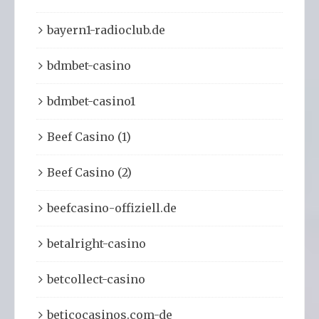
bayern1-radioclub.de
bdmbet-casino
bdmbet-casino1
Beef Casino (1)
Beef Casino (2)
beefcasino-offiziell.de
betalright-casino
betcollect-casino
beticocasinos.com-de