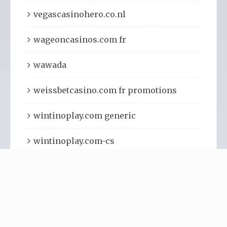
vegascasinohero.co.nl
wageoncasinos.com fr
wawada
weissbetcasino.com fr promotions
wintinoplay.com generic
wintinoplay.com-cs
wintinoplay.comp romotions generic