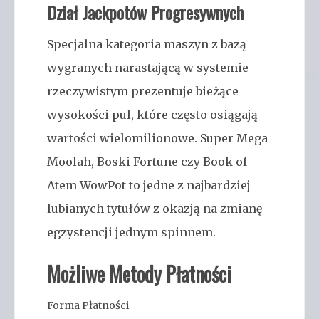
Dział Jackpotów Progresywnych
Specjalna kategoria maszyn z bazą
wygranych narastającą w systemie
rzeczywistym prezentuje bieżące
wysokości pul, które często osiągają
wartości wielomilionowe. Super Mega
Moolah, Boski Fortune czy Book of
Atem WowPot to jedne z najbardziej
lubianych tytułów z okazją na zmianę
egzystencji jednym spinnem.
Możliwe Metody Płatności
Forma Płatności