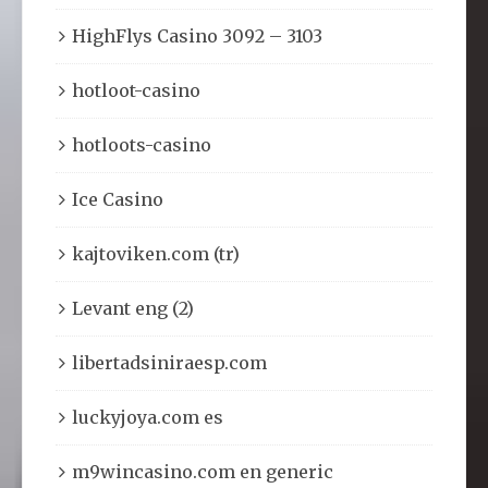
HighFlys Casino 3092 – 3103
hotloot-casino
hotloots-casino
Ice Casino
kajtoviken.com (tr)
Levant eng (2)
libertadsiniraesp.com
luckyjoya.com es
m9wincasino.com en generic