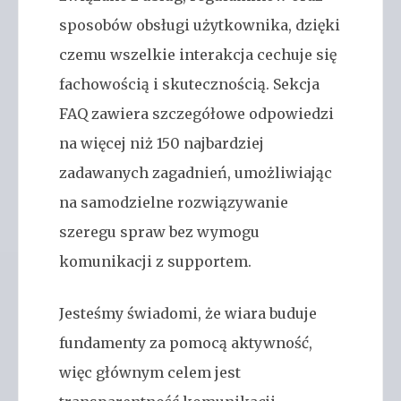
sposobów obsługi użytkownika, dzięki
czemu wszelkie interakcja cechuje się
fachowością i skutecznością. Sekcja
FAQ zawiera szczegółowe odpowiedzi
na więcej niż 150 najbardziej
zadawanych zagadnień, umożliwiając
na samodzielne rozwiązywanie
szeregu spraw bez wymogu
komunikacji z supportem.
Jesteśmy świadomi, że wiara buduje
fundamenty za pomocą aktywność,
więc głównym celem jest