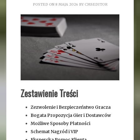
POSTED ON
8 MAJA 2026
BY
CMSEDITOR
Zestawienie Treści
Zezwolenie i Bezpieczeństwo Gracza
Bogata Propozycja Gier i Dostawców
Możliwe Sposoby Płatności
Schemat Nagród i VIP
Ekspercka Pomoc Klienta