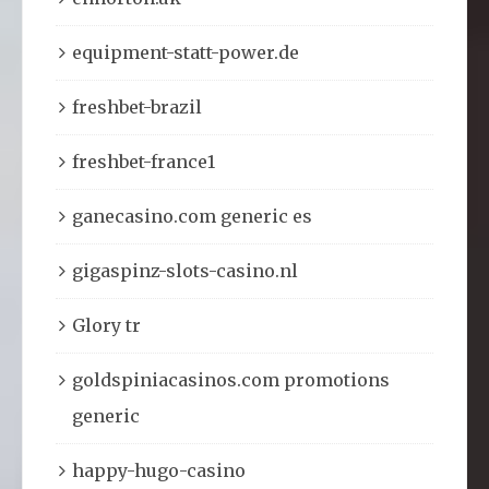
equipment-statt-power.de
freshbet-brazil
freshbet-france1
ganecasino.com generic es
gigaspinz-slots-casino.nl
Glory tr
goldspiniacasinos.com promotions
generic
happy-hugo-casino