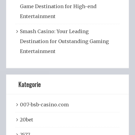
Game Destination for High-end
Entertainment
Smash Casino: Your Leading
Destination for Outstanding Gaming
Entertainment
Kategorie
007-bsb-casino.com
20bet
2577