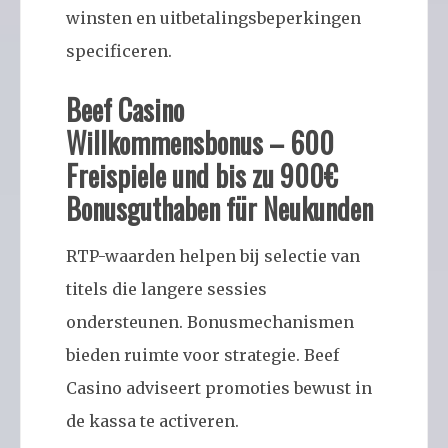
winsten en uitbetalingsbeperkingen
specificeren.
Beef Casino
Willkommensbonus – 600
Freispiele und bis zu 900€
Bonusguthaben für Neukunden
RTP-waarden helpen bij selectie van
titels die langere sessies
ondersteunen. Bonusmechanismen
bieden ruimte voor strategie. Beef
Casino adviseert promoties bewust in
de kassa te activeren.