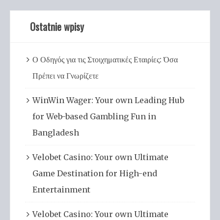
Ostatnie wpisy
Ο Οδηγός για τις Στοιχηματικές Εταιρίες: Όσα
Πρέπει να Γνωρίζετε
WinWin Wager: Your own Leading Hub
for Web-based Gambling Fun in
Bangladesh
Velobet Casino: Your own Ultimate
Game Destination for High-end
Entertainment
Velobet Casino: Your own Ultimate