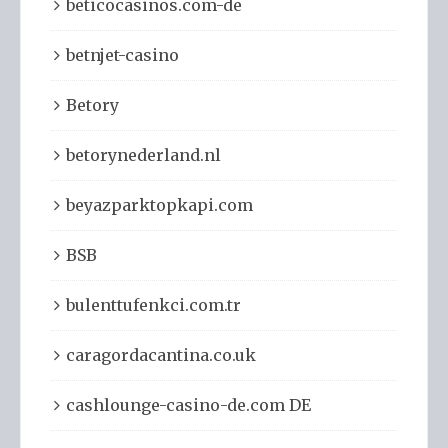
beticocasinos.com-de
betnjet-casino
Betory
betorynederland.nl
beyazparktopkapi.com
BSB
bulenttufenkci.com.tr
caragordacantina.co.uk
cashlounge-casino-de.com DE