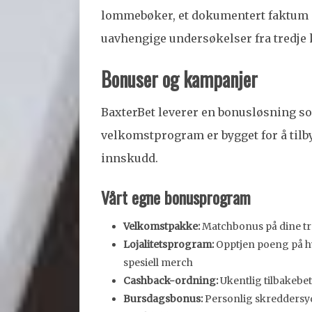
lommebøker, et dokumentert faktum s
uavhengige undersøkelser fra tredje k
Bonuser og kampanjer
BaxterBet leverer en bonusløsning som
velkomstprogram er bygget for å tilby 
innskudd.
Vårt egne bonusprogram
Velkomstpakke:
Matchbonus på dine tr
Lojalitetsprogram:
Opptjen poeng på hv
spesiell merch
Cashback-ordning:
Ukentlig tilbakebet
Bursdagsbonus:
Personlig skreddersyd