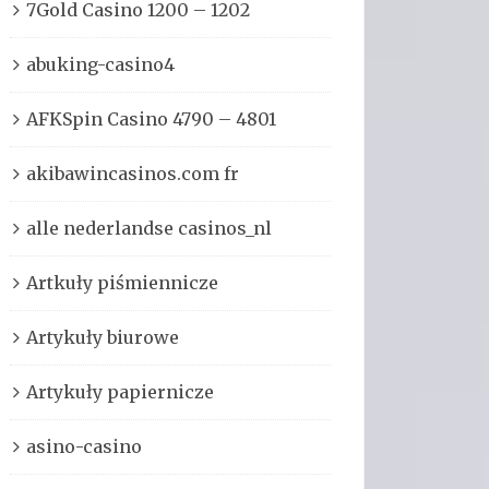
7Gold Casino 1200 – 1202
abuking-casino4
AFKSpin Casino 4790 – 4801
akibawincasinos.com fr
alle nederlandse casinos_nl
Artkuły piśmiennicze
Artykuły biurowe
Artykuły papiernicze
asino-casino