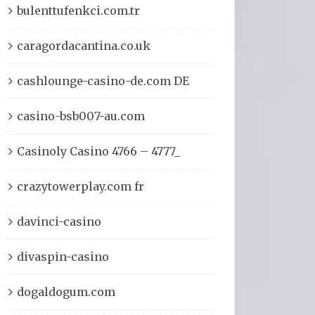
bulenttufenkci.com.tr
caragordacantina.co.uk
cashlounge-casino-de.com DE
casino-bsb007-au.com
Casinoly Casino 4766 – 4777_
crazytowerplay.com fr
davinci-casino
divaspin-casino
dogaldogum.com