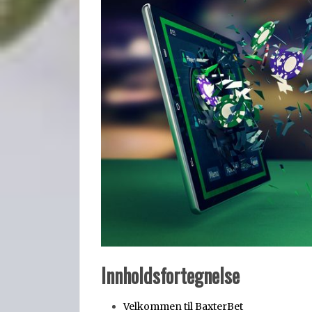
Innholdsfortegnelse
Velkommen til BaxterBet