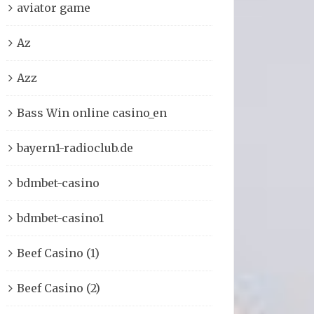
aviator game
Az
Azz
Bass Win online casino_en
bayern1-radioclub.de
bdmbet-casino
bdmbet-casino1
Beef Casino (1)
Beef Casino (2)