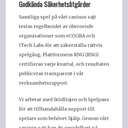
Godkända Säkerhetsåtgärder
Samtliga spel på vårt casinos sajt
testas regelbundet av oberoende
organisationer som eCOGRA och
iTech Labs för att säkerställa rättvis
spelgång. Plattformens RNG (RNG)
certifieras varje kvartal, och resultaten
publiceras transparent i vår
verksamhetsrapport.
Vi arbetar med Stödlinjen och Spelpaus
för att tillhandahålla support till
spelare som behöver hjälp. Genom vårt
casinos sajt kan du omedelbart nå