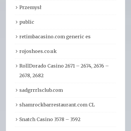
Przemysł
public
retimbacasino.com generic es
rojoshoes.co.uk
RollDorado Casino 2671 – 2674, 2676 –
2678, 2682
sadgrrrlsclub.com
shamrockbarrestaurant.com CL
Snatch Casino 3578 – 3592