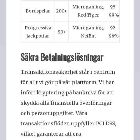
Microgaming,
95-
Bordspelar
200+
Red Tiger
99%
Progressiva
Microgaming,
92-
80+
jackpottar
NetEnt
96%
Säkra Betalningslösningar
Transaktionssäkerhet står i centrum
för allt vi gör på vår plattform. Vi har
infört kryptering på banknivå för att
skydda alla finansiella överföringar
och personuppgifter. Våra
transaktionsflöden uppfyller PCI DSS,
vilket garanterar att era