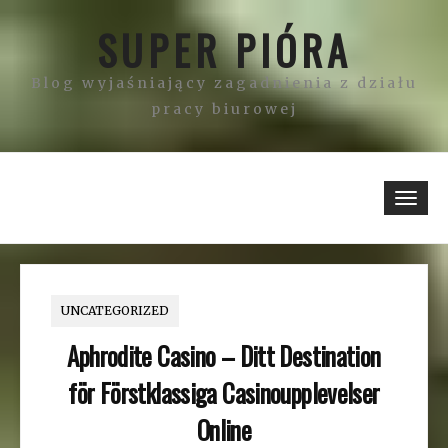
Skip
SUPER PIÓRA
to
content
Blog wyjaśniający zagadnienia z działu
pracy biurowej
Togg
navi
UNCATEGORIZED
Aphrodite Casino – Ditt Destination
för Förstklassiga Casinoupplevelser
Online