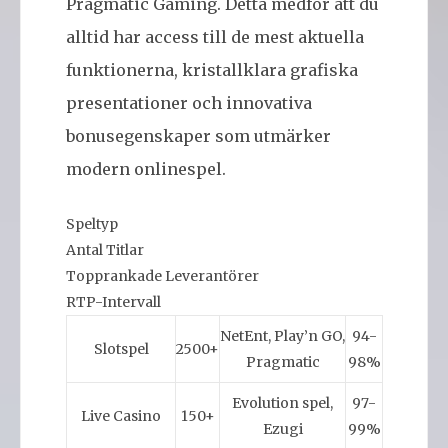
Pragmatic Gaming. Detta medför att du
alltid har access till de mest aktuella
funktionerna, kristallklara grafiska
presentationer och innovativa
bonusegenskaper som utmärker
modern onlinespel.
Speltyp
Antal Titlar
Topprankade Leverantörer
RTP-Intervall
NetEnt, Play’n GO,
94-
Slotspel
2500+
Pragmatic
98%
Evolution spel,
97-
Live Casino
150+
Ezugi
99%