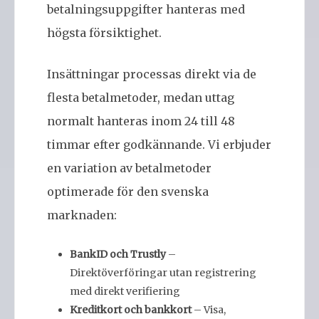
betalningsuppgifter hanteras med
högsta försiktighet.
Insättningar processas direkt via de
flesta betalmetoder, medan uttag
normalt hanteras inom 24 till 48
timmar efter godkännande. Vi erbjuder
en variation av betalmetoder
optimerade för den svenska
marknaden:
BankID och Trustly
–
Direktöverföringar utan registrering
med direkt verifiering
Kreditkort och bankkort
– Visa,