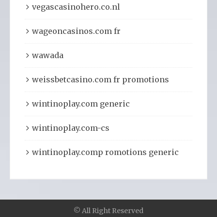
vegascasinohero.co.nl
wageoncasinos.com fr
wawada
weissbetcasino.com fr promotions
wintinoplay.com generic
wintinoplay.com-cs
wintinoplay.comp romotions generic
© All Right Reserved