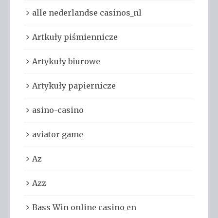
alle nederlandse casinos_nl
Artkuły piśmiennicze
Artykuły biurowe
Artykuły papiernicze
asino-casino
aviator game
Az
Azz
Bass Win online casino_en