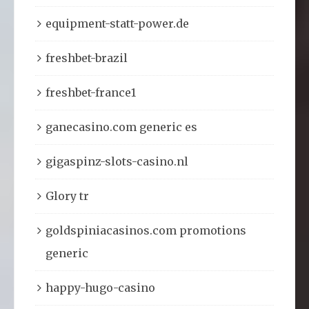
equipment-statt-power.de
freshbet-brazil
freshbet-france1
ganecasino.com generic es
gigaspinz-slots-casino.nl
Glory tr
goldspiniacasinos.com promotions
generic
happy-hugo-casino