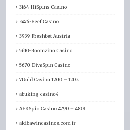
3164-HiSpins Casino
3476-Beef Casino
3939-Freshbet Austria
5610-Boomzino Casino
5670-DivaSpin Casino
7Gold Casino 1200 – 1202
abuking-casino4
AFKSpin Casino 4790 – 4801
akibawincasinos.com fr