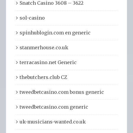
Snatch Casino 3608 – 3622
sol-casino
spinhublogin.com en generic
stanmerhouse.co.uk
terracasino.net Generic
thebutchers.club CZ
tweedbetcasino.com bonus generic
tweedbetcasino.com generic
uk-musicians-wanted.co.uk