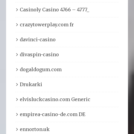
Casinoly Casino 4766 – 4777_
crazytowerplay.com fr
davinci-casino
divaspin-casino
dogaldogum.com
Drukarki
elvisluckcasino.com Generic
empirea-casino-de.com DE
ennorton.uk