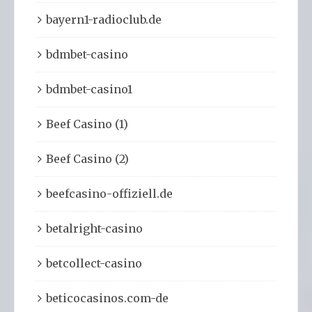
bayern1-radioclub.de
bdmbet-casino
bdmbet-casino1
Beef Casino (1)
Beef Casino (2)
beefcasino-offiziell.de
betalright-casino
betcollect-casino
beticocasinos.com-de