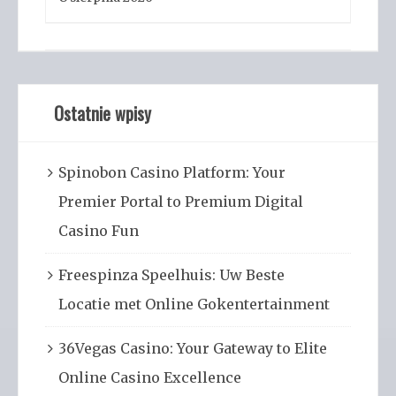
Ostatnie wpisy
Spinobon Casino Platform: Your
Premier Portal to Premium Digital
Casino Fun
Freespinza Speelhuis: Uw Beste
Locatie met Online Gokentertainment
36Vegas Casino: Your Gateway to Elite
Online Casino Excellence