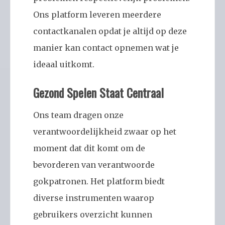
Ons platform leveren meerdere
contactkanalen opdat je altijd op deze
manier kan contact opnemen wat je
ideaal uitkomt.
Gezond Spelen Staat Centraal
Ons team dragen onze
verantwoordelijkheid zwaar op het
moment dat dit komt om de
bevorderen van verantwoorde
gokpatronen. Het platform biedt
diverse instrumenten waarop
gebruikers overzicht kunnen