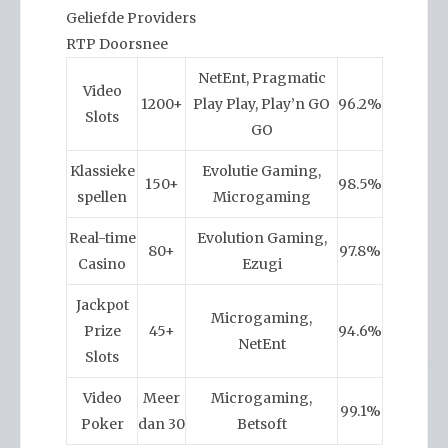
Geliefde Providers
RTP Doorsnee
NetEnt, Pragmatic
Video
1200+
Play Play, Play’n GO
96.2%
Slots
GO
Klassieke
Evolutie Gaming,
150+
98.5%
spellen
Microgaming
Real-time
Evolution Gaming,
80+
97.8%
Casino
Ezugi
Jackpot
Microgaming,
Prize
45+
94.6%
NetEnt
Slots
Video
Meer
Microgaming,
99.1%
Poker
dan 30
Betsoft