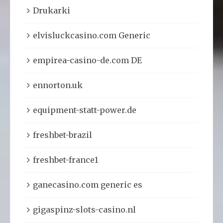
Drukarki
elvisluckcasino.com Generic
empirea-casino-de.com DE
ennorton.uk
equipment-statt-power.de
freshbet-brazil
freshbet-france1
ganecasino.com generic es
gigaspinz-slots-casino.nl