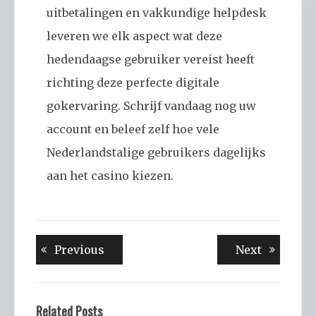
uitbetalingen en vakkundige helpdesk
leveren we elk aspect wat deze
hedendaagse gebruiker vereist heeft
richting deze perfecte digitale
gokervaring. Schrijf vandaag nog uw
account en beleef zelf hoe vele
Nederlandstalige gebruikers dagelijks
aan het casino kiezen.
Nawigacja
Previous
Next
Previous
Next
post:
post:
wpisu
Related Posts