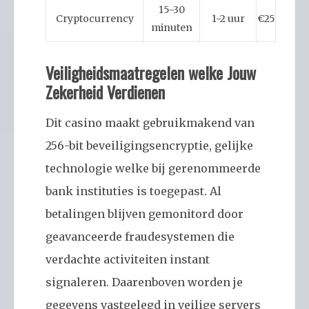
15-30
Cryptocurrency
1-2 uur
€25
minuten
Veiligheidsmaatregelen welke Jouw
Zekerheid Verdienen
Dit casino maakt gebruikmakend van
256-bit beveiligingsencryptie, gelijke
technologie welke bij gerenommeerde
bank instituties is toegepast. Al
betalingen blijven gemonitord door
geavanceerde fraudesystemen die
verdachte activiteiten instant
signaleren. Daarenboven worden je
gegevens vastgelegd in veilige servers