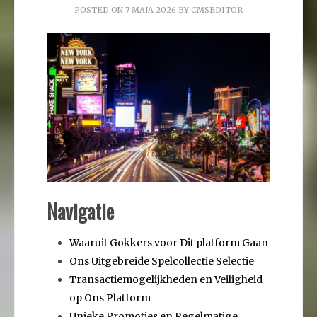
POSTED ON
7 MAJA 2026
BY
CMSEDITOR
Navigatie
Waaruit Gokkers voor Dit platform Gaan
Ons Uitgebreide Spelcollectie Selectie
Transactiemogelijkheden en Veiligheid
op Ons Platform
Unieke Promoties en Regelmatige