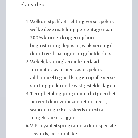
clausules.
Welkomstpakket richting verse spelers
welke deze matching percentage naar
200% kunnen krijgen op hun
beginstorting deposito, vaak verenigd
door free draaiingen op geliefde slots
Wekelijks terugkerende herlaad
promoties waarmee vaste spelers
additioneel tegoed krijgen op alle verse
storting gedurende vastgestelde dagen
Terugbetaling programma hetgeen het
percent door verliezen retourneert,
waardoor gokkers steeds de extra
mogelijkheid krijgen
VIP-loyaliteitsprogramma door speciale
rewards, persoonlijke