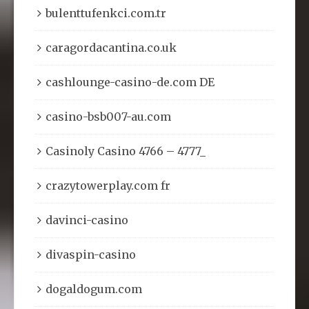
bulenttufenkci.com.tr
caragordacantina.co.uk
cashlounge-casino-de.com DE
casino-bsb007-au.com
Casinoly Casino 4766 – 4777_
crazytowerplay.com fr
davinci-casino
divaspin-casino
dogaldogum.com