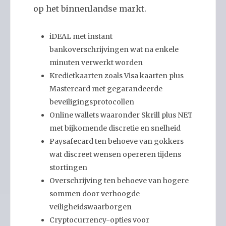
op het binnenlandse markt.
iDEAL met instant
bankoverschrijvingen wat na enkele
minuten verwerkt worden
Kredietkaarten zoals Visa kaarten plus
Mastercard met gegarandeerde
beveiligingsprotocollen
Online wallets waaronder Skrill plus NET
met bijkomende discretie en snelheid
Paysafecard ten behoeve van gokkers
wat discreet wensen opereren tijdens
stortingen
Overschrijving ten behoeve van hogere
sommen door verhoogde
veiligheidswaarborgen
Cryptocurrency-opties voor