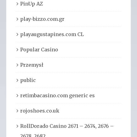
PinUp AZ
play-bizzo.com.gr
playaugustapines.com CL
Popular Casino
Przemysł
public
retimbacasino.com generic es
rojoshoes.co.uk
RollDorado Casino 2671 – 2674, 2676 –
2678, 2682