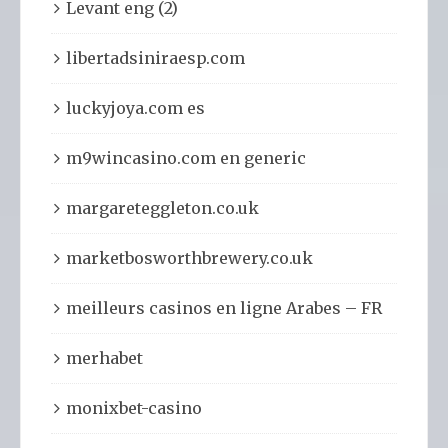
Levant eng (2)
libertadsiniraesp.com
luckyjoya.com es
m9wincasino.com en generic
margareteggleton.co.uk
marketbosworthbrewery.co.uk
meilleurs casinos en ligne Arabes – FR
merhabet
monixbet-casino