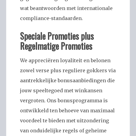
wat beantwoorden met internationale
compliance-standaarden.
Speciale Promoties plus
Regelmatige Promoties
We appreciëren loyaliteit en belonen
zowel verse plus reguliere gokkers via
aantrekkelijke bonusaanbiedingen die
jouw speeltegoed met winkansen
vergroten. Ons bonusprogramma is
ontwikkeld ten behoeve van maximaal
voordeel te bieden met uitzondering
van onduidelijke regels of geheime