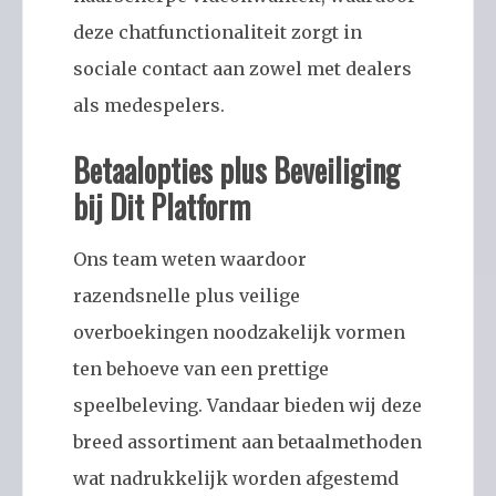
deze chatfunctionaliteit zorgt in
sociale contact aan zowel met dealers
als medespelers.
Betaalopties plus Beveiliging
bij Dit Platform
Ons team weten waardoor
razendsnelle plus veilige
overboekingen noodzakelijk vormen
ten behoeve van een prettige
speelbeleving. Vandaar bieden wij deze
breed assortiment aan betaalmethoden
wat nadrukkelijk worden afgestemd