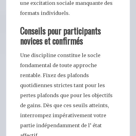
une excitation sociale manquante des
formats individuels.
Conseils pour participants
novices et confirmés
Une discipline constitue le socle
fondamental de toute approche
rentable. Fixez des plafonds
quotidiennes strictes tant pour les
pertes plafonds que pour les objectifs
de gains. Dès que ces seuils atteints,
interrompez impérativement votre
partie indépendamment de l’ état
affectif.