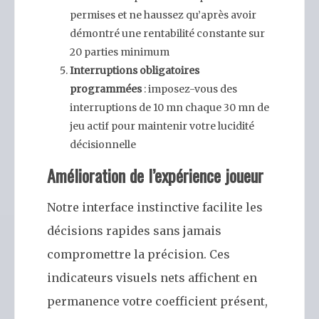
permises et ne haussez qu’après avoir
démontré une rentabilité constante sur
20 parties minimum
Interruptions obligatoires
programmées
: imposez-vous des
interruptions de 10 mn chaque 30 mn de
jeu actif pour maintenir votre lucidité
décisionnelle
Amélioration de l’expérience joueur
Notre interface instinctive facilite les
décisions rapides sans jamais
compromettre la précision. Ces
indicateurs visuels nets affichent en
permanence votre coefficient présent,