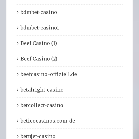
bdmbet-casino
bdmbet-casino1
Beef Casino (1)
Beef Casino (2)
beefcasino-offiziell.de
betalright-casino
betcollect-casino
beticocasinos.com-de
betnjet-casino