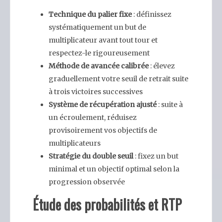
Technique du palier fixe
: définissez
systématiquement un but de
multiplicateur avant tout tour et
respectez-le rigoureusement
Méthode de avancée calibrée
: élevez
graduellement votre seuil de retrait suite
à trois victoires successives
Système de récupération ajusté
: suite à
un écroulement, réduisez
provisoirement vos objectifs de
multiplicateurs
Stratégie du double seuil
: fixez un but
minimal et un objectif optimal selon la
progression observée
Étude des probabilités et RTP