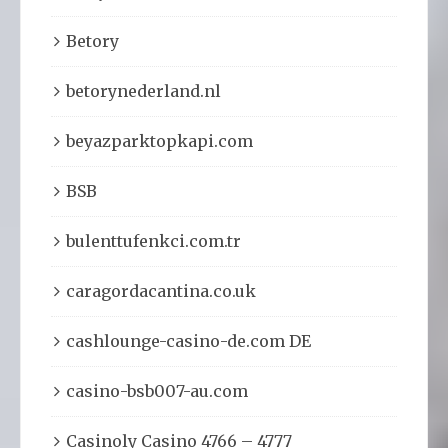
Betory
betorynederland.nl
beyazparktopkapi.com
BSB
bulenttufenkci.com.tr
caragordacantina.co.uk
cashlounge-casino-de.com DE
casino-bsb007-au.com
Casinoly Casino 4766 – 4777_