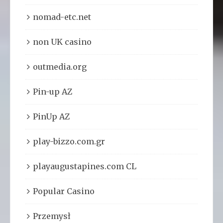
nomad-etc.net
non UK casino
outmedia.org
Pin-up AZ
PinUp AZ
play-bizzo.com.gr
playaugustapines.com CL
Popular Casino
Przemysł