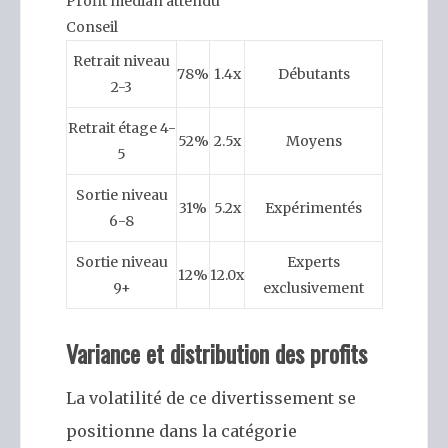
Profit médian attendu
Conseil
Retrait niveau
78%
1.4x
Débutants
2-3
Retrait étage 4-
52%
2.5x
Moyens
5
Sortie niveau
31%
5.2x
Expérimentés
6-8
Sortie niveau
Experts
12%
12.0x
9+
exclusivement
Variance et distribution des profits
La volatilité de ce divertissement se
positionne dans la catégorie