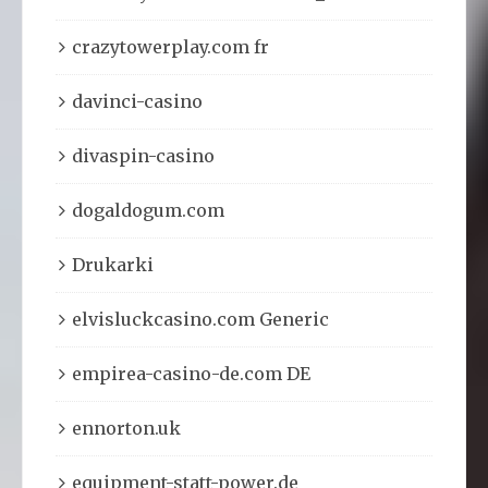
crazytowerplay.com fr
davinci-casino
divaspin-casino
dogaldogum.com
Drukarki
elvisluckcasino.com Generic
empirea-casino-de.com DE
ennorton.uk
equipment-statt-power.de