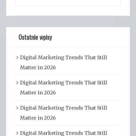
Ostatnie wpisy
Digital Marketing Trends That Still
Matter in 2026
Digital Marketing Trends That Still
Matter in 2026
Digital Marketing Trends That Still
Matter in 2026
Digital Marketing Trends That Still