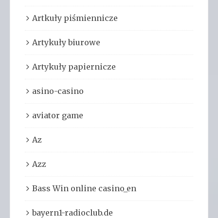
Artkuły piśmiennicze
Artykuły biurowe
Artykuły papiernicze
asino-casino
aviator game
Az
Azz
Bass Win online casino_en
bayern1-radioclub.de