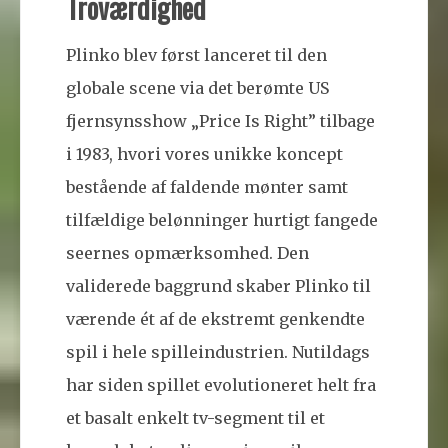
Troværdighed
Plinko blev først lanceret til den
globale scene via det berømte US
fjernsynsshow „Price Is Right” tilbage
i 1983, hvori vores unikke koncept
bestående af faldende mønter samt
tilfældige belønninger hurtigt fangede
seernes opmærksomhed. Den
validerede baggrund skaber Plinko til
værende ét af de ekstremt genkendte
spil i hele spilleindustrien. Nutildags
har siden spillet evolutioneret helt fra
et basalt enkelt tv-segment til et