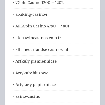
7Gold Casino 1200 – 1202
abuking-casino4
AFKSpin Casino 4790 – 4801
akibawincasinos.com fr
alle nederlandse casinos_nl
Artkuły piśmiennicze
Artykuły biurowe
Artykuły papiernicze
asino-casino