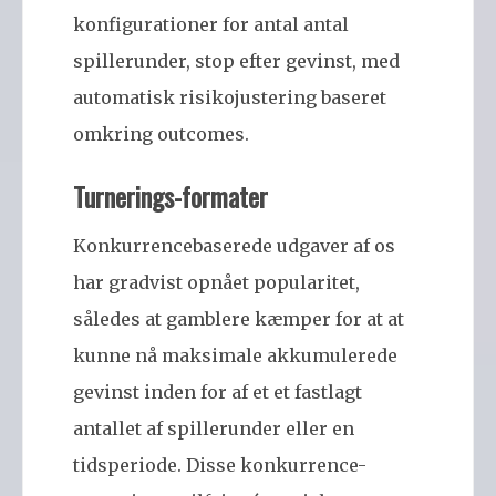
konfigurationer for antal antal
spillerunder, stop efter gevinst, med
automatisk risikojustering baseret
omkring outcomes.
Turnerings-formater
Konkurrencebaserede udgaver af os
har gradvist opnået popularitet,
således at gamblere kæmper for at at
kunne nå maksimale akkumulerede
gevinst inden for af et et fastlagt
antallet af spillerunder eller en
tidsperiode. Disse konkurrence-