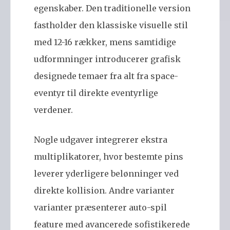
egenskaber. Den traditionelle version
fastholder den klassiske visuelle stil
med 12-16 rækker, mens samtidige
udformninger introducerer grafisk
designede temaer fra alt fra space-
eventyr til direkte eventyrlige
verdener.
Nogle udgaver integrerer ekstra
multiplikatorer, hvor bestemte pins
leverer yderligere belønninger ved
direkte kollision. Andre varianter
varianter præsenterer auto-spil
feature med avancerede sofistikerede