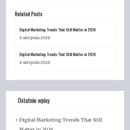
Related Posts
Digital Marketing Trends That Still Matter in 2026
6 sierpnia 2026
Digital Marketing Trends That Still Matter in 2026
6 sierpnia 2026
Ostatnie wpisy
Digital Marketing Trends That Still
Matter in 2026