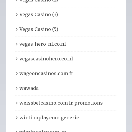
Vegas Casino (3)
Vegas Casino (5)
vegas-hero-nl.co.nl
vegascasinohero.co.nl
wageoncasinos.com fr
wawada
weissbetcasino.com fr promotions
wintinoplay.com generic