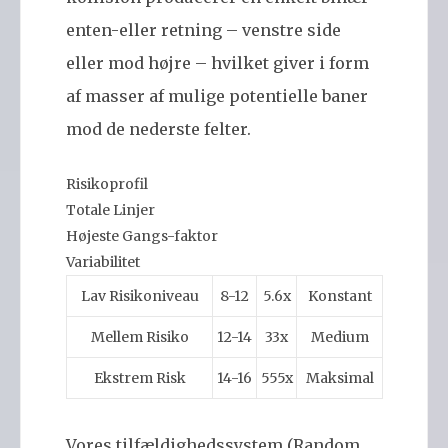
enten-eller retning – venstre side
eller mod højre – hvilket giver i form
af masser af mulige potentielle baner
mod de nederste felter.
Risikoprofil
Totale Linjer
Højeste Gangs-faktor
Variabilitet
Lav Risikoniveau
8-12
5.6x
Konstant
Mellem Risiko
12-14
33x
Medium
Ekstrem Risk
14-16
555x
Maksimal
Vores tilfældighedssystem (Random