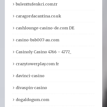
bulenttufenkci.com.tr
caragordacantina.co.uk
cashlounge-casino-de.com DE
casino-bsb007-au.com
Casinoly Casino 4766 – 4777_
crazytowerplay.com fr
davinci-casino
divaspin-casino
dogaldogum.com