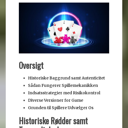
Oversigt
Historiske Baggrund samt Autenticitet
Sådan Fungerer Spillemekanikken
Indsatsstrategier med Risikokontrol
Diverse Versioner for Game
Grunden til Spillere Udvælger Os
Historiske Rødder samt