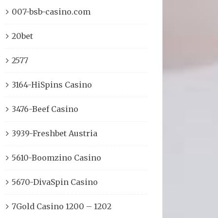
007-bsb-casino.com
20bet
2577
3164-HiSpins Casino
3476-Beef Casino
3939-Freshbet Austria
5610-Boomzino Casino
5670-DivaSpin Casino
7Gold Casino 1200 – 1202