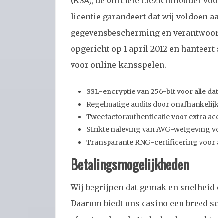
(KSA), de officiële toezichthouder vo
licentie garandeert dat wij voldoen a
gegevensbescherming en verantwoord 
opgericht op 1 april 2012 en hanteert
voor online kansspelen.
SSL-encryptie van 256-bit voor alle da
Regelmatige audits door onafhankelijk
Tweefactorauthenticatie voor extra ac
Strikte naleving van AVG-wetgeving 
Transparante RNG-certificering voor a
Betalingsmogelijkheden
Wij begrijpen dat gemak en snelheid es
Daarom biedt ons casino een breed sc