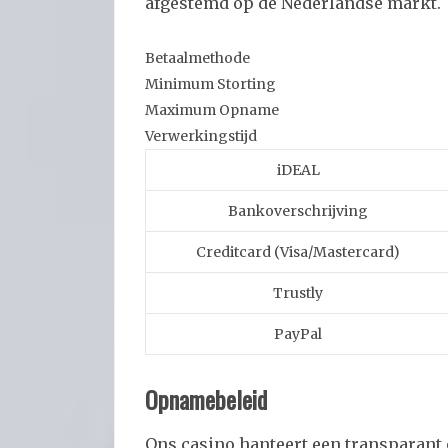
afgestemd op de Nederlandse markt.
Betaalmethode
Minimum Storting
Maximum Opname
Verwerkingstijd
iDEAL
Bankoverschrijving
Creditcard (Visa/Mastercard)
Trustly
PayPal
Opnamebeleid
Ons casino hanteert een transparant