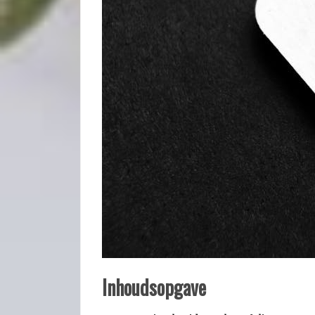
Inhoudsopgave