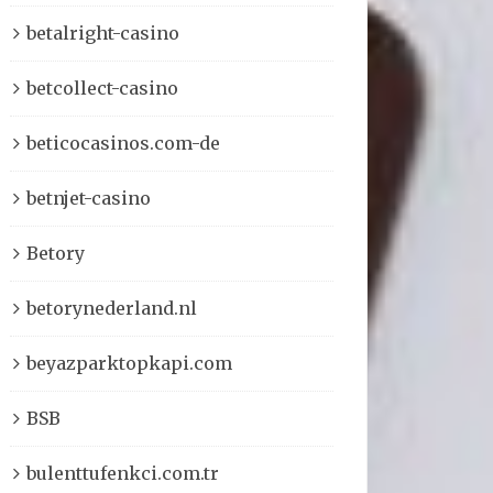
betalright-casino
betcollect-casino
beticocasinos.com-de
betnjet-casino
Betory
betorynederland.nl
beyazparktopkapi.com
BSB
bulenttufenkci.com.tr