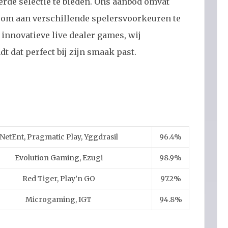
rde selectie te bieden. Ons aanbod omvat
n om aan verschillende spelersvoorkeuren te
innovatieve live dealer games, wij
t dat perfect bij zijn smaak past.
NetEnt, Pragmatic Play, Yggdrasil
96.4%
Evolution Gaming, Ezugi
98.9%
Red Tiger, Play’n GO
97.2%
Microgaming, IGT
94.8%