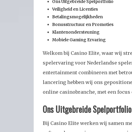
Ons Uitgebreide Spelportfolio
Veiligheid en Licenties
Betalingsmogelijkheden
Bonusstructuur en Promoties
Klantenondersteuning
Mobiele Gaming Ervaring
Welkom bij Casino Elite, waar wij st
spelervaring voor Nederlandse speler
entertainment combineren met betrou
lancering hebben wij ons gepositione
online casinobranche, met een focus 
Ons Uitgebreide Spelportfolio
Bij Casino Elite werken wij samen m