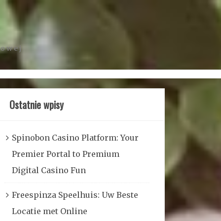
rowej
Ostatnie wpisy
Spinobon Casino Platform: Your
Premier Portal to Premium
Digital Casino Fun
Freespinza Speelhuis: Uw Beste
Locatie met Online