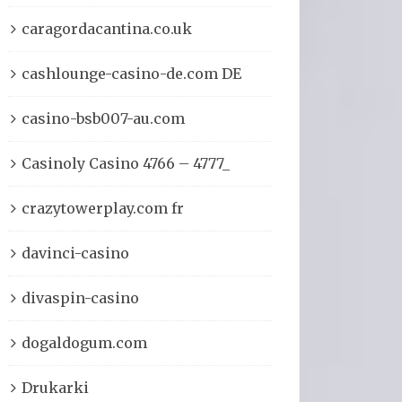
caragordacantina.co.uk
cashlounge-casino-de.com DE
casino-bsb007-au.com
Casinoly Casino 4766 – 4777_
crazytowerplay.com fr
davinci-casino
divaspin-casino
dogaldogum.com
Drukarki